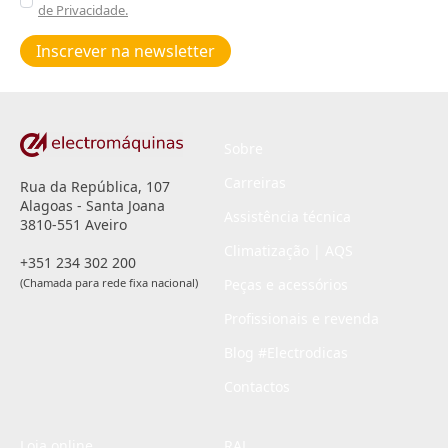
de Privacidade.
Poiticas
de
Inscrever na newsletter
privacidade
*
Sobre
Carreiras
Rua da República, 107
Alagoas - Santa Joana
Assistência técnica
3810-551 Aveiro
Climatização | AQS
+351 234 302 200
(Chamada para rede fixa nacional)
Peças e acessórios
Profissionais e revenda
Blog #Electrodicas
Contactos
Loja online
RAL