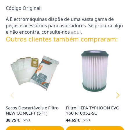
Código Original:
A Electromáquinas dispõe de uma vasta gama de
peças e acessórios para aspiradores. Se procura algo
e não encontra, consulte-nos
aqui
.
Outros clientes também compraram:
Sacos Descartáveis e Filtro
Filtro HEPA TYPHOON EVO
Ju
NEW CONCEPT (5+1)
160 R10052-SC
C
38.75
€
44.65
€
7
c/IVA
c/IVA