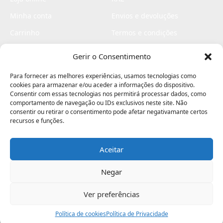
Minha conta
Envios e devoluções
Carrinho
Termos e condições
Checkout
Politica de privacidade
Gerir o Consentimento
Profissionais
Livro de reclamações
Para fornecer as melhores experiências, usamos tecnologias como
Livro de elogios
cookies para armazenar e/ou aceder a informações do dispositivo.
Consentir com essas tecnologias nos permitirá processar dados, como
comportamento de navegação ou IDs exclusivos neste site. Não
consentir ou retirar o consentimento pode afetar negativamante certos
recursos e funções.
Aceitar
Electromaquinas ©2026
Criado por
contágio - agência criativa
Negar
Ver preferências
Procurar
Política de cookies
Assistência
Política de Privacidade
Ajuda
Minha Conta