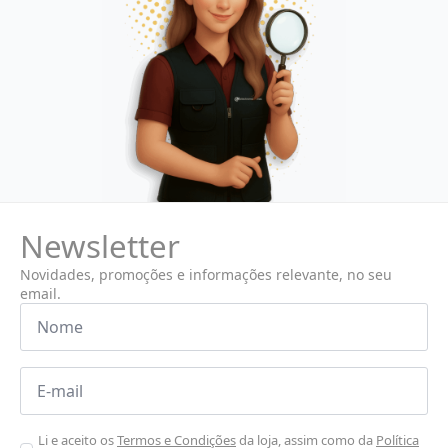
Newsletter
Novidades, promoções e informações relevante, no seu
email.
Nome
*
Email
*
Aceitar
Li e aceito os
Termos e Condições
da loja, assim como da
Política