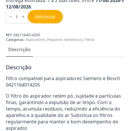
Entrega estimada: 1 a 2 dias úteis. Entre
11/08/2026
e
12/08/2026
.
Quantidade
de
Adicionar
Filtro
para
Aspirador
Siemens
REF:
0421164014205
Bosch
Categorias:
Aspiradores
,
Pequenos domésticos
,
Filtros
0421164014205
Descrição
Descrição
Filtro compatível para aspiradores Siemens e Bosch
0421164014205
O filtro do aspirador retém pó, sujidade e partículas
finas, garantindo a expulsão de ar limpo. Com o
tempo, acumula resíduos, reduzindo a eficiência do
aparelho e a qualidade do ar. Substitua os filtros
regularmente para manter o bom desempenho do
aspirador.