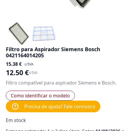
Filtro para Aspirador Siemens Bosch
0421164014205
15.38
€
c/IVA
12.50
€
s/IVA
Filtro compatível para aspirador Siemens e Bosch.
Como identificar o modelo
Precisa de ajuda? Fale connosco
Em stock