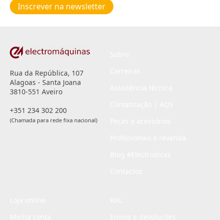
Inscrever na newsletter
privacidade
*
Sobre
Carreiras
Rua da República, 107
Alagoas - Santa Joana
Assistência técnica
3810-551 Aveiro
Climatização | AQS
+351 234 302 200
(Chamada para rede fixa nacional)
Peças e acessórios
Profissionais e revenda
Blog #Electrodicas
Contactos
Loja online
RAL
Minha conta
Envios e devoluções