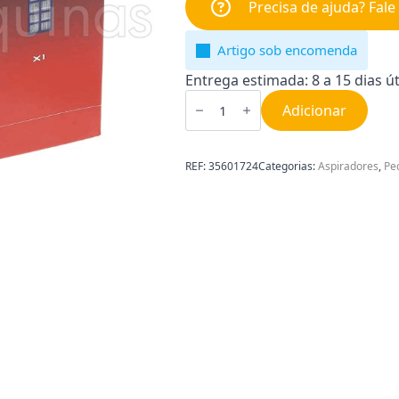
Precisa de ajuda? Fal
Artigo sob encomenda
Entrega estimada: 8 a 15 dias út
Quantidade
de
Adicionar
Kit
Filtros
para
Aspirador
REF:
35601724
Categorias:
Aspiradores
,
Pe
Hoover
U81
35601724