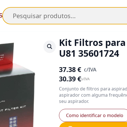
Pesquisar
Kit Filtros par
U81 35601724
37.38
€
c/IVA
30.39
€
s/IVA
Conjunto de filtros para aspira
aspirador com alguma frequênc
seu aspirador.
Como identificar o modelo