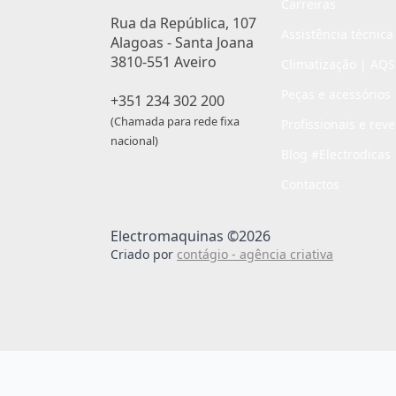
Carreiras
Rua da República, 107
Assistência técnica
Alagoas - Santa Joana
3810-551 Aveiro
Climatização | AQS
Peças e acessórios
+351 234 302 200
(Chamada para rede fixa
Profissionais e rev
nacional)
Blog #Electrodicas
Contactos
Electromaquinas ©2026
Criado por
contágio - agência criativa
Passo
de