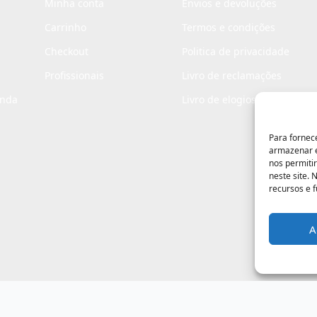
Minha conta
Envios e devoluções
Carrinho
Termos e condições
Checkout
Politica de privacidade
Profissionais
Livro de reclamações
enda
Livro de elogios
Para fornec
armazenar e
nos permiti
neste site.
recursos e 
A