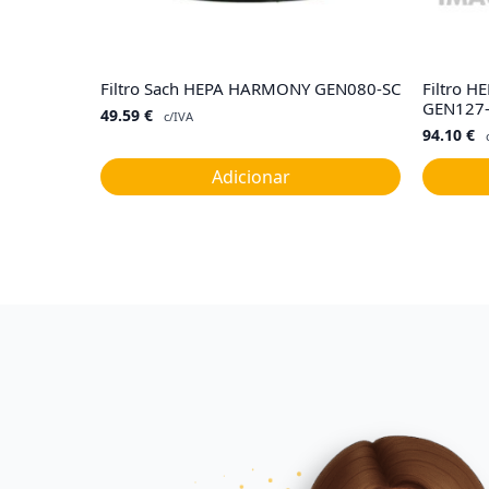
Filtro Sach HEPA HARMONY GEN080-SC
Filtro HE
GEN127
49.59
€
c/IVA
94.10
€
Adicionar