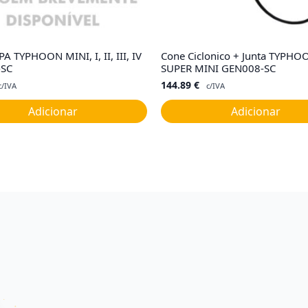
PA TYPHOON MINI, I, II, III, IV
Cone Ciclonico + Junta TYPHO
-SC
SUPER MINI GEN008-SC
144.89
€
c/IVA
c/IVA
Adicionar
Adicionar