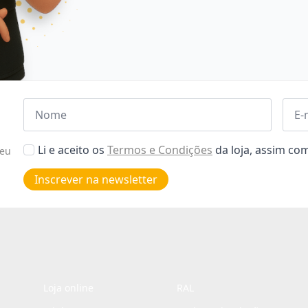
Nome
Emai
*
*
Aceitar
Li e aceito os
Termos e Condições
da loja, assim c
seu
Poiticas
de
Inscrever na newsletter
privacidade
*
Loja online
RAL