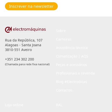
de
Inscrever na newsletter
privacidade
*
Sobre
Carreiras
Rua da República, 107
Alagoas - Santa Joana
Assistência técnica
3810-551 Aveiro
Climatização | AQS
+351 234 302 200
(Chamada para rede fixa nacional)
Peças e acessórios
Profissionais e revenda
Blog #Electrodicas
Contactos
Loja online
RAL