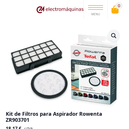
0
MENU
Kit de Filtros para Aspirador Rowenta
ZR903701
18.17
€
c/IVA