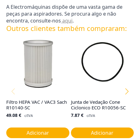
A Electromáquinas dispõe de uma vasta gama de
peças para aspiradores. Se procura algo e não
encontra, consulte-nos
aqui
.
Outros clientes também compraram:
Filtro HEPA VAC / VAC3 Sach
Junta de Vedação Cone
Co
R10140-SC
Ciclonico ECO R10056-SC
TY
G
49.08
€
7.87
€
c/IVA
c/IVA
1
Adicionar
Adicionar