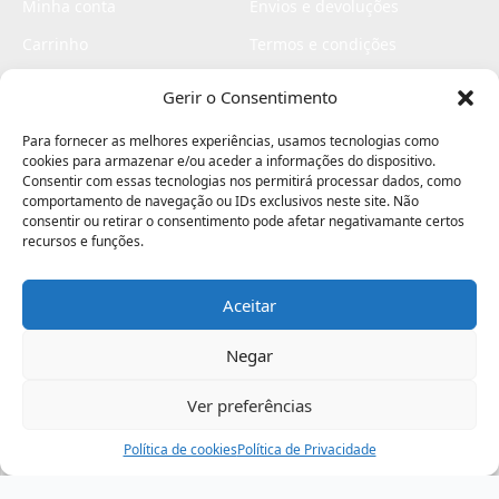
Minha conta
Envios e devoluções
Carrinho
Termos e condições
Checkout
Politica de privacidade
Gerir o Consentimento
Profissionais
Livro de reclamações
Para fornecer as melhores experiências, usamos tecnologias como
Livro de elogios
cookies para armazenar e/ou aceder a informações do dispositivo.
Consentir com essas tecnologias nos permitirá processar dados, como
comportamento de navegação ou IDs exclusivos neste site. Não
consentir ou retirar o consentimento pode afetar negativamante certos
recursos e funções.
Aceitar
Electromaquinas ©2026
Criado por
contágio - agência criativa
Negar
Ver preferências
Procurar
Política de cookies
Assistência
Política de Privacidade
Ajuda
Minha Conta
Passo