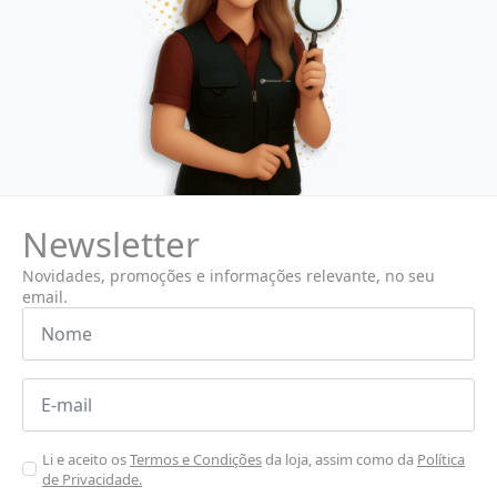
Newsletter
Novidades, promoções e informações relevante, no seu
email.
Nome
*
Email
*
Aceitar
Li e aceito os
Termos e Condições
da loja, assim como da
Política
de Privacidade.
Poiticas