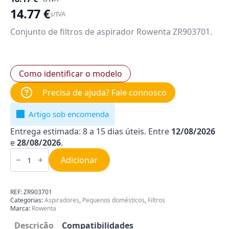
14.77
€
s/IVA
Conjunto de filtros de aspirador Rowenta ZR903701.
Como identificar o modelo
Precisa de ajuda? Fale connosco
Artigo sob encomenda
Entrega estimada: 8 a 15 dias úteis. Entre
12/08/2026
e
28/08/2026
.
Quantidade
de
Adicionar
Kit
de
Filtros
para
REF:
ZR903701
Aspirador
Categorias:
Aspiradores
,
Pequenos domésticos
,
Filtros
Rowenta
Marca:
Rowenta
ZR903701
Descrição
Compatibilidades