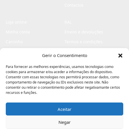
Contactos
Loja online
RAL
Minha conta
Envios e devoluções
Carrinho
Termos e condições
Checkout
Politica de privacidade
Gerir o Consentimento
Profissionais
Livro de reclamações
Para fornecer as melhores experiências, usamos tecnologias como
Livro de elogios
cookies para armazenar e/ou aceder a informações do dispositivo.
Consentir com essas tecnologias nos permitirá processar dados, como
comportamento de navegação ou IDs exclusivos neste site. Não
consentir ou retirar o consentimento pode afetar negativamante certos
recursos e funções.
Aceitar
Electromaquinas ©2026
Criado por
contágio - agência criativa
Negar