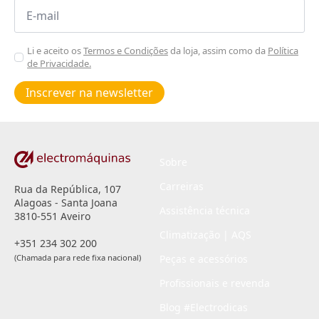
Email
*
Aceitar
Li e aceito os
Termos e Condições
da loja, assim como da
Política
de Privacidade.
Poiticas
de
Inscrever na newsletter
privacidade
*
Sobre
Carreiras
Rua da República, 107
Alagoas - Santa Joana
Assistência técnica
3810-551 Aveiro
Climatização | AQS
+351 234 302 200
(Chamada para rede fixa nacional)
Peças e acessórios
Profissionais e revenda
Blog #Electrodicas