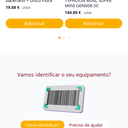
baceriano + Disco Fibra
TYPHOON MINI, SUPER
M
MINI GEN008-SC
19.68
€
6
c/IVA
144.89
€
c/IVA
Adicionar
Adicionar
Vamos identificar o seu equipamento?
Como identificar?
Preciso de ajuda!