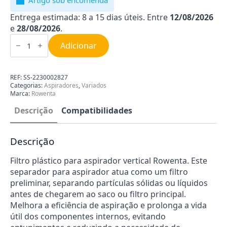
Artigo sob encomenda
Entrega estimada: 8 a 15 dias úteis. Entre
12/08/2026
e
28/08/2026
.
Quantidade
de
Adicionar
Filtro
Aspirador
Rowenta
SS-
REF:
SS-2230002827
2230002827
Categorias:
Aspiradores
,
Variados
Marca:
Rowenta
Descrição
Compatibilidades
Descrição
Filtro plástico para aspirador vertical Rowenta. Este
separador para aspirador atua como um filtro
preliminar, separando partículas sólidas ou líquidos
antes de chegarem ao saco ou filtro principal.
Melhora a eficiência de aspiração e prolonga a vida
útil dos componentes internos, evitando