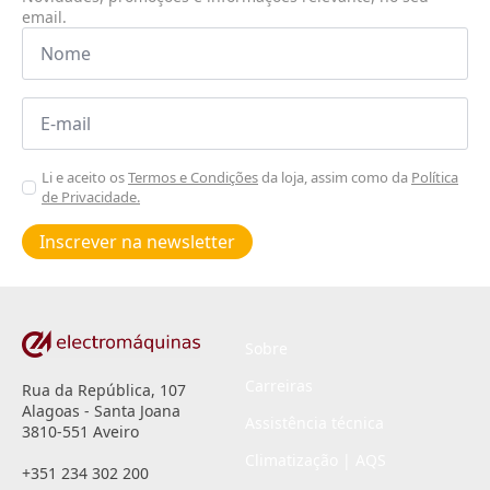
email.
Nome
*
Email
*
Aceitar
Li e aceito os
Termos e Condições
da loja, assim como da
Política
de Privacidade.
Poiticas
de
Inscrever na newsletter
privacidade
*
Sobre
Carreiras
Rua da República, 107
Alagoas - Santa Joana
Assistência técnica
3810-551 Aveiro
Climatização | AQS
+351 234 302 200