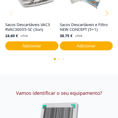
Sacos Descartáveis VAC3
Sacos Descartáveis e Filtro
F
RVAC30055-SC (3un)
NEW CONCEPT (5+1)
R
24.60
€
38.75
€
2
c/IVA
c/IVA
Adicionar
Adicionar
Vamos identificar o seu equipamento?