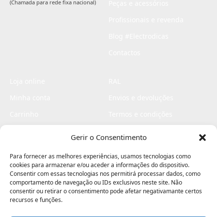
(Chamada para rede fixa nacional)
Peças e acessórios
Profissionais e revenda
Blog #Electrodicas
Contactos
Loja online
RAL
Minha conta
Envios e devoluções
Carrinho
Termos e condições
Checkout
Politica de privacidade
Gerir o Consentimento
Profissionais
Livro de reclamações
Para fornecer as melhores experiências, usamos tecnologias como
Livro de elogios
cookies para armazenar e/ou aceder a informações do dispositivo.
Consentir com essas tecnologias nos permitirá processar dados, como
comportamento de navegação ou IDs exclusivos neste site. Não
consentir ou retirar o consentimento pode afetar negativamante certos
recursos e funções.