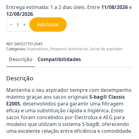
Entrega estimada: 1 a 2 dias úteis. Entre
11/08/2026
e
12/08/2026
.
Quantidade
de
Adicionar
Sacos
de
Aspirador
S-
REF:
0455277012045
bag®
Categorias:
Aspiradores
,
Pequenos domésticos
,
Sacos de aspirador
Classic
E200S
Descrição
Compatibilidades
9001684621
Descrição
Mantenha o seu aspirador sempre com desempenho
máximo graças aos sacos originais
S-bag® Classic
E200S
, desenvolvidos para garantir uma filtragem
eficaz e uma substituição rápida e higiénica. Estes
sacos foram concebidos por Electrolux e AEG para
modelos que utilizam o sistema S-bag®, oferecendo
uma excelente relação entre eficiência e comodidade.