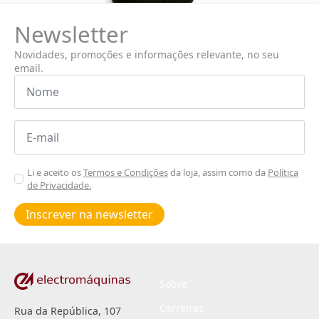
Newsletter
Novidades, promoções e informações relevante, no seu
email.
Nome
*
Email
*
Aceitar
Li e aceito os
Termos e Condições
da loja, assim como da
Política
de Privacidade.
Poiticas
de
Inscrever na newsletter
privacidade
*
Sobre
Carreiras
Rua da República, 107