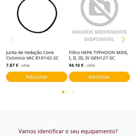
Junta de Vedação Cone
Filtro HEPA TYPHOON MINI,
Fi
Ciclonico VAC R10142-SC
I, II, III, IV GEN127-SC
R
7.87
€
94.10
€
2
c/IVA
c/IVA
Adicionar
Adicionar
Vamos identificar o seu equipamento?