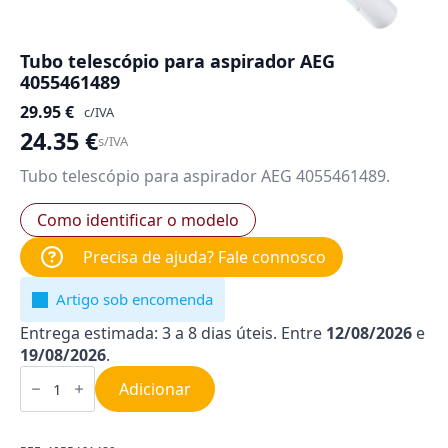
Tubo telescópio para aspirador AEG
4055461489
29.95
€
c/IVA
24.35
€
s/IVA
Tubo telescópio para aspirador AEG 4055461489.
Como identificar o modelo
Precisa de ajuda? Fale connosco
Artigo sob encomenda
Entrega estimada: 3 a 8 dias úteis. Entre
12/08/2026
e
19/08/2026
.
Quantidade
de
Adicionar
Tubo
telescópio
para
aspirador