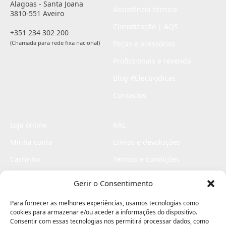
Alagoas - Santa Joana
Assistência técnica
3810-551 Aveiro
Climatização | AQS
+351 234 302 200
(Chamada para rede fixa nacional)
Peças e acessórios
Profissionais e revenda
Blog #Electrodicas
Contactos
Loja online
RAL
Minha conta
Envios e devoluções
Carrinho
Termos e condições
Checkout
Politica de privacidade
Gerir o Consentimento
Profissionais
Livro de reclamações
Para fornecer as melhores experiências, usamos tecnologias como
Livro de elogios
cookies para armazenar e/ou aceder a informações do dispositivo.
Consentir com essas tecnologias nos permitirá processar dados, como