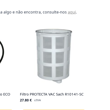
a algo e não encontra, consulte-nos
aqui
.
co ECO
Filtro PROTECTA VAC Sach R10141-SC
27.80
€
c/IVA