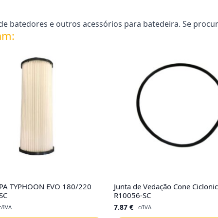
e batedores e outros acessórios para batedeira. Se procur
am:
HEPA TYPHOON EVO 180/220
Junta de Vedação Cone Cicloni
SC
R10056-SC
7.87
€
c/IVA
c/IVA