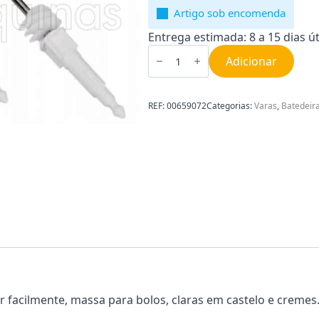
Artigo sob encomenda
Entrega estimada: 8 a 15 dias út
Quantidade
de
Adicionar
Batedores
Moulinex
00659072
REF:
00659072
Categorias:
Varas
,
Batedeir
 facilmente, massa para bolos, claras em castelo e cremes