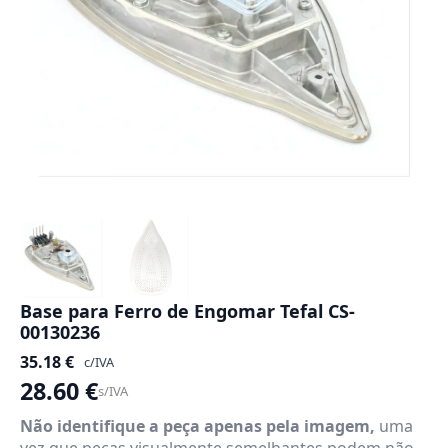
Base para Ferro de Engomar Tefal CS-
00130236
35.18
€
c/IVA
28.60
€
s/IVA
Não identifique a peça apenas pela imagem,
uma