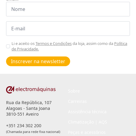
Nome
*
Email
*
Aceitar
Li e aceito os
Termos e Condições
da loja, assim como da
Política
de Privacidade.
Poiticas
de
Inscrever na newsletter
privacidade
*
Sobre
Carreiras
Rua da República, 107
Alagoas - Santa Joana
Assistência técnica
3810-551 Aveiro
Climatização | AQS
+351 234 302 200
(Chamada para rede fixa nacional)
Peças e acessórios