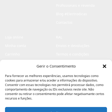
Profissionais e revenda
Blog #Electrodicas
Contactos
Loja online
RAL
Minha conta
Envios e devoluções
Carrinho
Termos e condições
Checkout
Politica de privacidade
Gerir o Consentimento
Profissionais
Livro de reclamações
Para fornecer as melhores experiências, usamos tecnologias como
Livro de elogios
cookies para armazenar e/ou aceder a informações do dispositivo.
Consentir com essas tecnologias nos permitirá processar dados, como
comportamento de navegação ou IDs exclusivos neste site. Não
consentir ou retirar o consentimento pode afetar negativamante certos
recursos e funções.