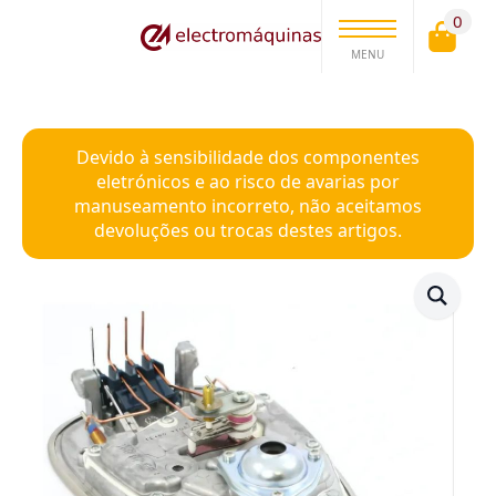
0
MENU
Devido à sensibilidade dos componentes
eletrónicos e ao risco de avarias por
manuseamento incorreto, não aceitamos
devoluções ou trocas destes artigos.