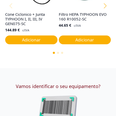
Cone Ciclonico + Junta
Filtro HEPA TYPHOON EVO
Ju
TYPHOON I, II, III, IV
160 R10052-SC
C
GEN075-SC
R
44.65
€
c/IVA
144.89
€
7
c/IVA
Adicionar
Adicionar
Vamos identificar o seu equipamento?