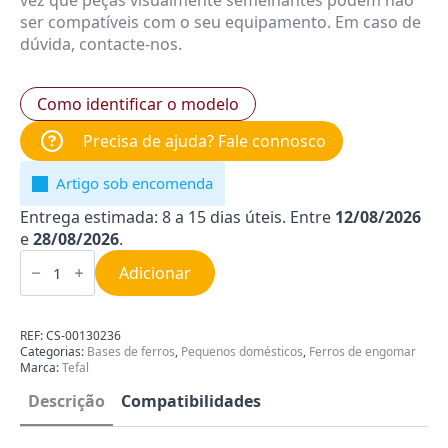
vez que peças visualmente semelhantes podem não
ser compatíveis com o seu equipamento. Em caso de
dúvida, contacte-nos.
Como identificar o modelo
Precisa de ajuda? Fale connosco
Artigo sob encomenda
Entrega estimada: 8 a 15 dias úteis. Entre
12/08/2026
e
28/08/2026
.
Quantidade
de
Adicionar
Base
para
Ferro
de
REF:
CS-00130236
Engomar
Categorias:
Bases de ferros
,
Pequenos domésticos
,
Ferros de engomar
Tefal
Marca:
Tefal
CS-
00130236
Descrição
Compatibilidades