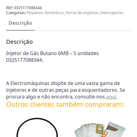
Gás
Butano
REF:
0325177088344
6MB
Categorias:
Pequenos domésticos
,
Ferros de engomar
,
Interruptores
-
5
Descrição
unidades
-
0325177088344
Descrição
Injetor de Gás Butano 6MB – 5 unidades
0325177088344.
A Electromáquinas dispõe de uma vasta gama de
injetores e de outras peças para esquentadores. Se
procura algo e não encontra, consulte-nos
aqui
.
Outros clientes também compraram: