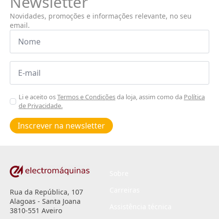
Newsletter
Novidades, promoções e informações relevante, no seu
email.
Nome
*
Email
*
Aceitar
Li e aceito os
Termos e Condições
da loja, assim como da
Política
de Privacidade.
Poiticas
de
Inscrever na newsletter
privacidade
*
Sobre
Carreiras
Rua da República, 107
Alagoas - Santa Joana
Assistência técnica
3810-551 Aveiro