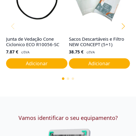
Junta de Vedação Cone
Sacos Descartáveis e Filtro
F
Ciclonico ECO R10056-SC
NEW CONCEPT (5+1)
1
7.87
€
38.75
€
5
c/IVA
c/IVA
Adicionar
Adicionar
Vamos identificar o seu equipamento?