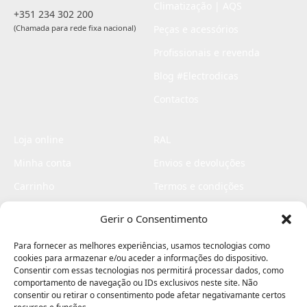
Climatização | AQS
+351 234 302 200
(Chamada para rede fixa nacional)
Peças e acessórios
Profissionais e revenda
Blog #Electrodicas
Contactos
Loja online
RAL
Minha conta
Envios e devoluções
Carrinho
Termos e condições
Checkout
Politica de privacidade
Gerir o Consentimento
Profissionais
Livro de reclamações
Para fornecer as melhores experiências, usamos tecnologias como
Livro de elogios
cookies para armazenar e/ou aceder a informações do dispositivo.
Consentir com essas tecnologias nos permitirá processar dados, como
comportamento de navegação ou IDs exclusivos neste site. Não
consentir ou retirar o consentimento pode afetar negativamante certos