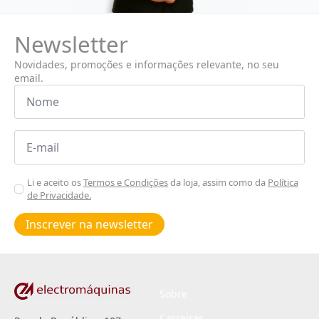
Newsletter
Novidades, promoções e informações relevante, no seu
email.
Nome
*
Email
*
Aceitar
Li e aceito os
Termos e Condições
da loja, assim como da
Política
de Privacidade.
Poiticas
de
Inscrever na newsletter
privacidade
*
Sobre
Carreiras