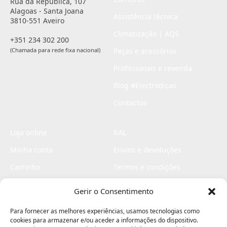
Rua da República, 107
Alagoas - Santa Joana
Assistência técnica
3810-551 Aveiro
Climatização | AQS
+351 234 302 200
(Chamada para rede fixa nacional)
Peças e acessórios
Profissionais e revenda
Blog #Electrodicas
Contactos
Loja online
RAL
Minha conta
Envios e devoluções
Carrinho
Termos e condições
Checkout
Politica de privacidade
Gerir o Consentimento
Profissionais
Livro de reclamações
Para fornecer as melhores experiências, usamos tecnologias como
Livro de elogios
cookies para armazenar e/ou aceder a informações do dispositivo.