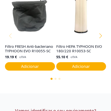
Filtro FRESH Anti-bacteriano
Filtro HEPA TYPHOON EVO
Co
TYPHOON EVO R10055-SC
180/220 R10053-SC
R
19.19
€
55.10
€
4
c/IVA
c/IVA
Adicionar
Adicionar
Vamos identificar o seu equipamento?