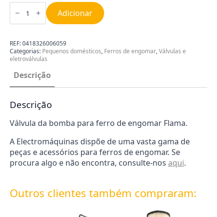
Quantidade
de
Adicionar
Válvula
da
bomba
do
REF:
0418326006059
ferro
Categorias:
Pequenos domésticos
,
Ferros de engomar
,
Válvulas e
Flama
eletroválvulas
3255450048
Descrição
Descrição
Válvula da bomba para ferro de engomar Flama.
A Electromáquinas dispõe de uma vasta gama de
peças e acessórios para ferros de engomar. Se
procura algo e não encontra, consulte-nos
aqui
.
Outros clientes também compraram: