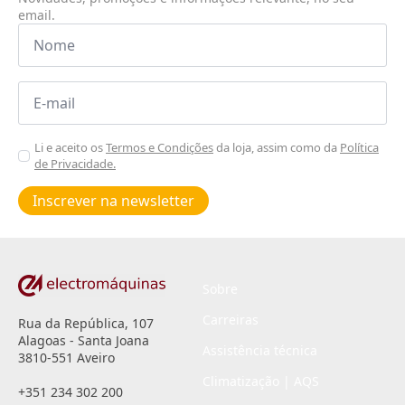
email.
Nome
*
Email
*
Aceitar
Li e aceito os
Termos e Condições
da loja, assim como da
Política
de Privacidade.
Poiticas
de
Inscrever na newsletter
privacidade
*
Sobre
Carreiras
Rua da República, 107
Alagoas - Santa Joana
Assistência técnica
3810-551 Aveiro
Climatização | AQS
+351 234 302 200