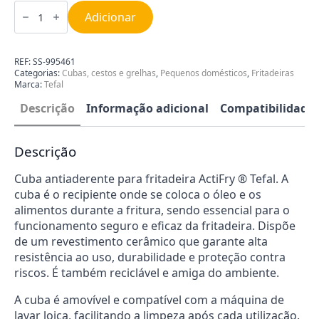
Quantidade
de
Adicionar
Cuba
para
Fritadeira
Tefal
REF:
SS-995461
SS-
Categorias:
Cubas, cestos e grelhas
,
Pequenos domésticos
,
Fritadeiras
995461
Marca:
Tefal
Descrição
Informação adicional
Compatibilidade
Descrição
Cuba antiaderente para fritadeira ActiFry ® Tefal. A
cuba é o recipiente onde se coloca o óleo e os
alimentos durante a fritura, sendo essencial para o
funcionamento seguro e eficaz da fritadeira. Dispõe
de um revestimento cerâmico que garante alta
resistência ao uso, durabilidade e proteção contra
riscos. É também reciclável e amiga do ambiente.
A cuba é amovível e compatível com a máquina de
lavar loiça, facilitando a limpeza após cada utilização.