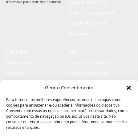
(Chamada para rede fixa nacional)
Peças e acessórios
Profissionais e revenda
Blog #Electrodicas
Contactos
Loja online
RAL
Minha conta
Envios e devoluções
Carrinho
Termos e condições
Checkout
Politica de privacidade
Gerir o Consentimento
Profissionais
Livro de reclamações
Para fornecer as melhores experiências, usamos tecnologias como
Livro de elogios
cookies para armazenar e/ou aceder a informações do dispositivo.
Consentir com essas tecnologias nos permitirá processar dados, como
comportamento de navegação ou IDs exclusivos neste site. Não
consentir ou retirar o consentimento pode afetar negativamante certos
recursos e funções.