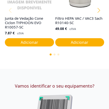
Junta de Vedação Cone
Filtro HEPA VAC / VAC3 Sach
Co
Ciclon TYPHOON EVO
R10140-SC
R
R10057-SC
49.08
€
4
c/IVA
7.87
€
c/IVA
Adicionar
Adicionar
Vamos identificar o seu equipamento?