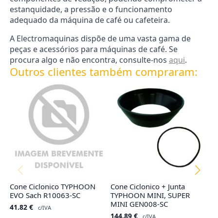
estanquidade, a pressão e o funcionamento
adequado da máquina de café ou cafeteira.
A Electromaquinas dispõe de uma vasta gama de
peças e acessórios para máquinas de café. Se
procura algo e não encontra, consulte-nos
aqui
.
Outros clientes também compraram:
Cone Ciclonico TYPHOON
Cone Ciclonico + Junta
Sa
EVO Sach R10063-SC
TYPHOON MINI, SUPER
N
MINI GEN008-SC
41.82
€
3
c/IVA
144.89
€
c/IVA