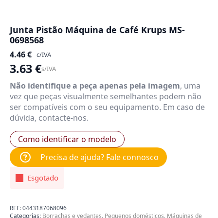
Junta Pistão Máquina de Café Krups MS-
0698568
4.46
€
c/IVA
3.63
€
s/IVA
Não identifique a peça apenas pela imagem
, uma
vez que peças visualmente semelhantes podem não
ser compatíveis com o seu equipamento. Em caso de
dúvida, contacte-nos.
Como identificar o modelo
Precisa de ajuda? Fale connosco
Esgotado
REF:
0443187068096
Categorias:
Borrachas e vedantes
,
Pequenos domésticos
,
Máquinas de