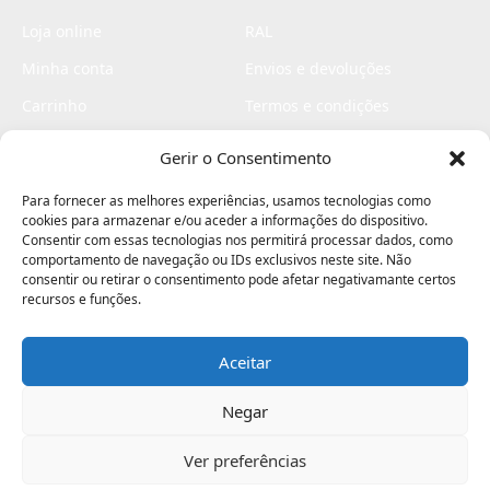
Loja online
RAL
Minha conta
Envios e devoluções
Carrinho
Termos e condições
Checkout
Politica de privacidade
Gerir o Consentimento
Profissionais
Livro de reclamações
Para fornecer as melhores experiências, usamos tecnologias como
Livro de elogios
cookies para armazenar e/ou aceder a informações do dispositivo.
Consentir com essas tecnologias nos permitirá processar dados, como
comportamento de navegação ou IDs exclusivos neste site. Não
consentir ou retirar o consentimento pode afetar negativamante certos
recursos e funções.
Aceitar
Electromaquinas ©2026
Criado por
contágio - agência criativa
Negar
Ver preferências