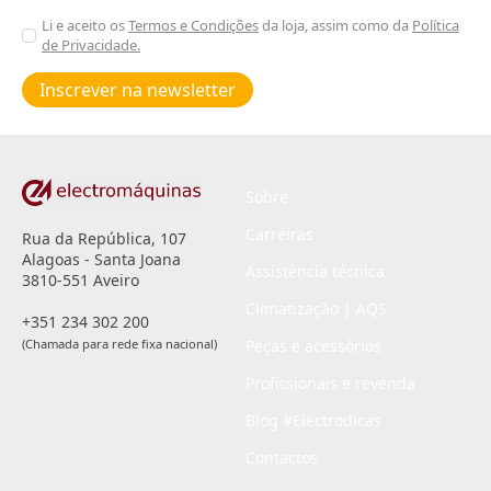
Aceitar
Li e aceito os
Termos e Condições
da loja, assim como da
Política
de Privacidade.
Poiticas
de
Inscrever na newsletter
privacidade
*
Sobre
Carreiras
Rua da República, 107
Alagoas - Santa Joana
Assistência técnica
3810-551 Aveiro
Climatização | AQS
+351 234 302 200
(Chamada para rede fixa nacional)
Peças e acessórios
Profissionais e revenda
Blog #Electrodicas
Contactos