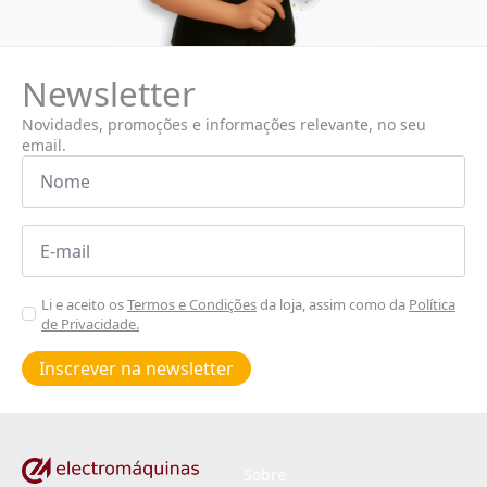
Newsletter
Novidades, promoções e informações relevante, no seu
email.
Nome
*
Email
*
Aceitar
Li e aceito os
Termos e Condições
da loja, assim como da
Política
de Privacidade.
Poiticas
de
Inscrever na newsletter
privacidade
*
Sobre