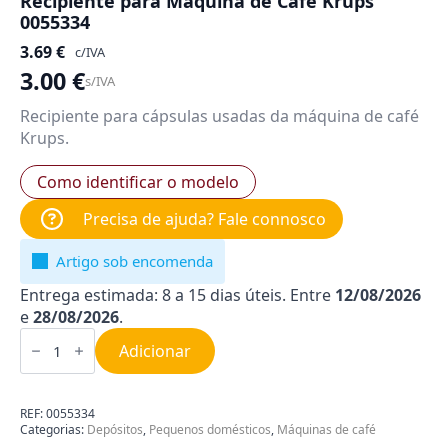
Recipiente para Máquina de Café Krups
0055334
3.69
€
c/IVA
3.00
€
s/IVA
Recipiente para cápsulas usadas da máquina de café
Krups.
Como identificar o modelo
Precisa de ajuda? Fale connosco
Artigo sob encomenda
Entrega estimada: 8 a 15 dias úteis. Entre
12/08/2026
e
28/08/2026
.
Quantidade
de
Adicionar
Recipiente
para
Máquina
de
REF:
0055334
Café
Categorias:
Depósitos
,
Pequenos domésticos
,
Máquinas de café
Krups