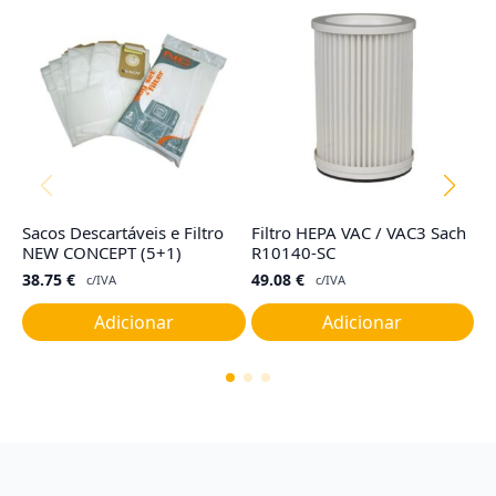
Sacos Descartáveis e Filtro
Filtro HEPA VAC / VAC3 Sach
Ju
NEW CONCEPT (5+1)
R10140-SC
C
38.75
€
49.08
€
7
c/IVA
c/IVA
Adicionar
Adicionar