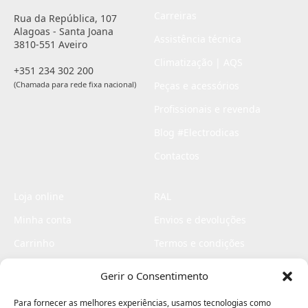
Carreiras
Rua da República, 107
Alagoas - Santa Joana
Assistência técnica
3810-551 Aveiro
Climatização | AQS
+351 234 302 200
(Chamada para rede fixa nacional)
Peças e acessórios
Profissionais e revenda
Blog #Electrodicas
Contactos
Loja online
RAL
Minha conta
Envios e devoluções
Carrinho
Termos e condições
Checkout
Politica de privacidade
Gerir o Consentimento
Profissionais
Livro de reclamações
Para fornecer as melhores experiências, usamos tecnologias como