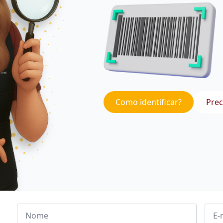
Como identificar?
Prec
Nome
Emai
*
*