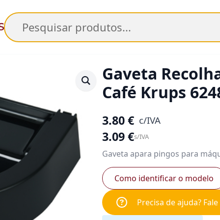
Pesquisar
Gaveta Recolh
Café Krups 624
3.80
€
c/IVA
3.09
€
s/IVA
Gaveta apara pingos para máqu
Como identificar o modelo
Precisa de ajuda? Fal