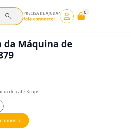
0
PRECISA DE AJUDA?
fale connosco!
a da Máquina de
879
ina de café Krups.
e connosco