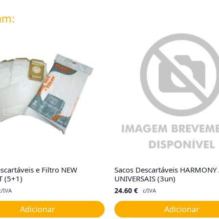
am:
scartáveis e Filtro NEW
Sacos Descartáveis HARMONY 
 (5+1)
UNIVERSAIS (3un)
24.60
€
c/IVA
c/IVA
Adicionar
Adicionar