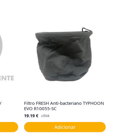
/
Filtro FRESH Anti-bacteriano TYPHOON
EVO R10055-SC
19.19
€
c/IVA
Adicionar