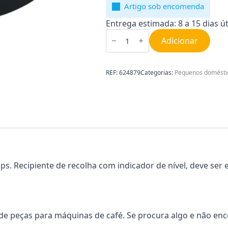
Artigo sob encomenda
Entrega estimada: 8 a 15 dias út
Quantidade
de
Adicionar
Gaveta
Recolha
da
Máquina
REF:
624879
Categorias:
Pequenos domésti
de
Café
Krups
624879
s. Recipiente de recolha com indicador de nível, deve ser 
e peças para máquinas de café. Se procura algo e não enc