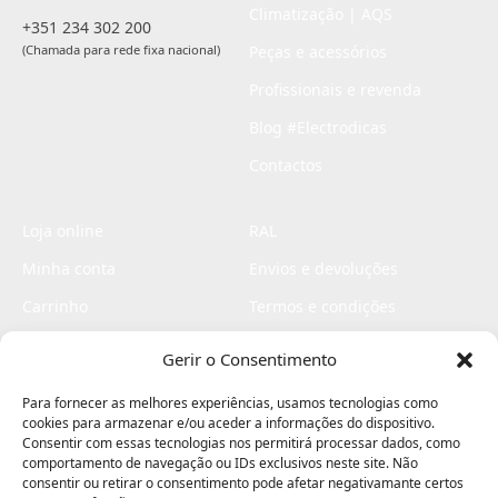
Climatização | AQS
+351 234 302 200
(Chamada para rede fixa nacional)
Peças e acessórios
Profissionais e revenda
Blog #Electrodicas
Contactos
Loja online
RAL
Minha conta
Envios e devoluções
Carrinho
Termos e condições
Checkout
Politica de privacidade
Gerir o Consentimento
Profissionais
Livro de reclamações
Para fornecer as melhores experiências, usamos tecnologias como
Livro de elogios
cookies para armazenar e/ou aceder a informações do dispositivo.
Consentir com essas tecnologias nos permitirá processar dados, como
comportamento de navegação ou IDs exclusivos neste site. Não
consentir ou retirar o consentimento pode afetar negativamante certos