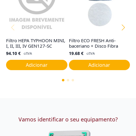
Filtro HEPA TYPHOON MINI,
Filtro ECO FRESH Anti-
Fi
I, II, III, IV GEN127-SC
baceriano + Disco Fibra
R
94.10
€
19.68
€
4
c/IVA
c/IVA
Adicionar
Adicionar
Vamos identificar o seu equipamento?