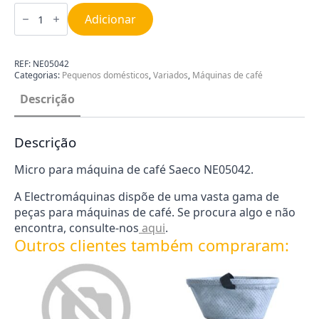
Quantidade
de
Adicionar
Micro
para
Máquina
de
REF:
NE05042
Café
Categorias:
Pequenos domésticos
,
Variados
,
Máquinas de café
Saeco
NE05042
Descrição
Descrição
Micro para máquina de café Saeco NE05042.
A Electromáquinas dispõe de uma vasta gama de
peças para máquinas de café. Se procura algo e não
encontra, consulte-nos
aqui
.
Outros clientes também compraram: