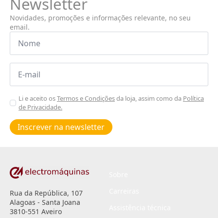
Newsletter
Novidades, promoções e informações relevante, no seu
email.
Nome
*
Email
*
Aceitar
Li e aceito os
Termos e Condições
da loja, assim como da
Política
de Privacidade.
Poiticas
de
Inscrever na newsletter
privacidade
*
Sobre
Carreiras
Rua da República, 107
Alagoas - Santa Joana
Assistência técnica
3810-551 Aveiro