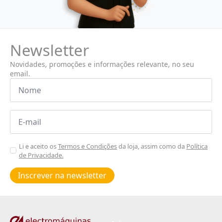
Newsletter
Novidades, promoções e informações relevante, no seu
email.
Nome
*
Email
*
Aceitar
Li e aceito os
Termos e Condições
da loja, assim como da
Política
de Privacidade.
Poiticas
de
Inscrever na newsletter
privacidade
*