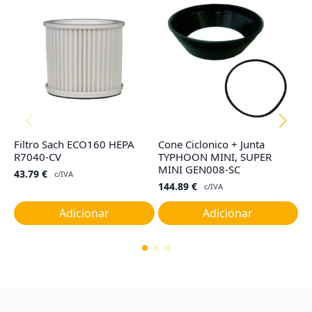
Filtro Sach ECO160 HEPA
Cone Ciclonico + Junta
Sa
R7040-CV
TYPHOON MINI, SUPER
N
MINI GEN008-SC
43.79
€
3
c/IVA
144.89
€
c/IVA
Adicionar
Adicionar