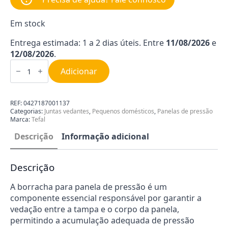
Em stock
Entrega estimada: 1 a 2 dias úteis. Entre
11/08/2026
e
12/08/2026
.
Quantidade
de
Adicionar
Junta
para
Panela
de
REF:
0427187001137
Pressão
Categorias:
Juntas vedantes
,
Pequenos domésticos
,
Panelas de pressão
Tefal
Marca:
Tefal
790138
Descrição
Informação adicional
Descrição
A borracha para panela de pressão é um
componente essencial responsável por garantir a
vedação entre a tampa e o corpo da panela,
permitindo a acumulação adequada de pressão