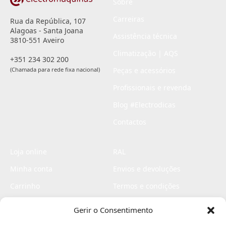
Sobre
Carreiras
Rua da República, 107
Alagoas - Santa Joana
Assistência técnica
3810-551 Aveiro
Climatização | AQS
+351 234 302 200
(Chamada para rede fixa nacional)
Peças e acessórios
Profissionais e revenda
Blog #Electrodicas
Contactos
Loja online
RAL
Minha conta
Envios e devoluções
Carrinho
Termos e condições
Checkout
Politica de privacidade
Gerir o Consentimento
Profissionais
Livro de reclamações