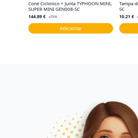
Cone Ciclonico + Junta TYPHOON MINI,
Tampa de
SUPER MINI GEN008-SC
SC
144.89
€
10.21
€
c/IVA
Adicionar