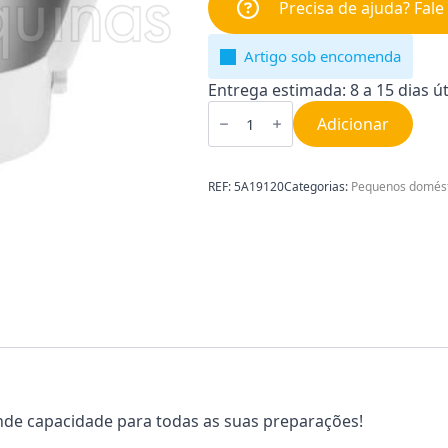
Precisa de ajuda? Fal
Artigo sob encomenda
Entrega estimada: 8 a 15 dias út
Quantidade
de
Adicionar
Taça
Cuisine
Companion
Moulinex
REF:
5A19120
Categorias:
Pequenos domést
XF380E11
de capacidade para todas as suas preparações!