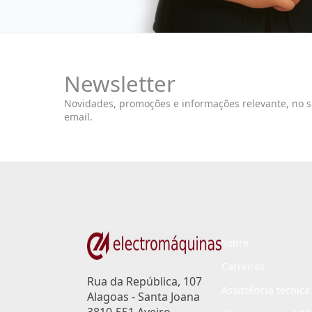
Newsletter
Novidades, promoções e informações relevante, no 
email.
Sobre
Carreiras
Rua da República, 107
Assistência técnica
Alagoas - Santa Joana
3810-551 Aveiro