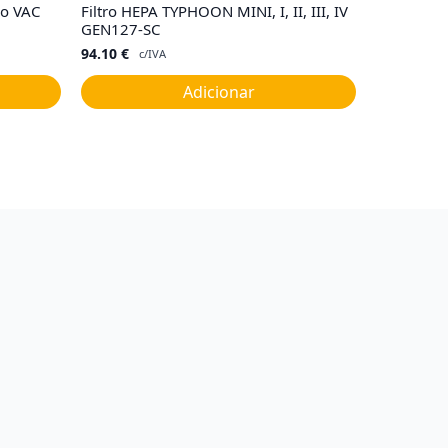
co VAC
Filtro HEPA TYPHOON MINI, I, II, III, IV
GEN127-SC
94.10
€
c/IVA
Adicionar