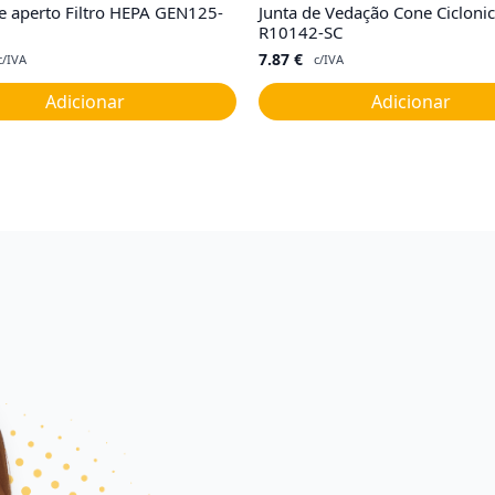
 aperto Filtro HEPA GEN125-
Junta de Vedação Cone Cicloni
R10142-SC
7.87
€
c/IVA
c/IVA
Adicionar
Adicionar