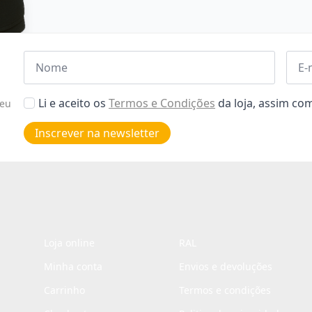
Nome
Emai
*
*
Aceitar
Li e aceito os
Termos e Condições
da loja, assim c
seu
Poiticas
de
Inscrever na newsletter
privacidade
*
Loja online
RAL
Minha conta
Envios e devoluções
Carrinho
Termos e condições