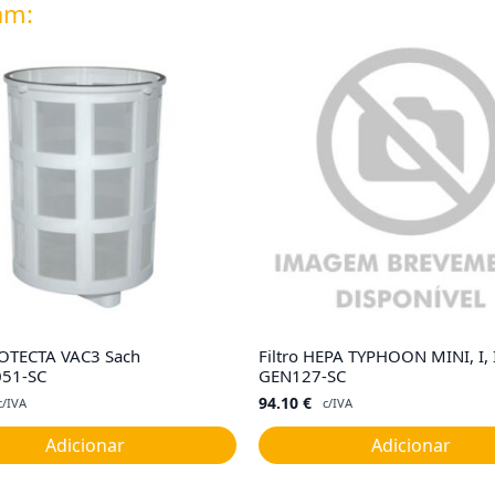
am:
ROTECTA VAC3 Sach
Filtro HEPA TYPHOON MINI, I, II,
51-SC
GEN127-SC
94.10
€
c/IVA
c/IVA
Adicionar
Adicionar