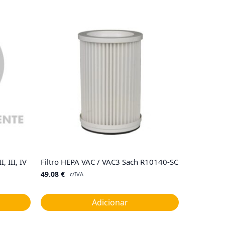
 III, IV
Filtro HEPA VAC / VAC3 Sach R10140-SC
49.08
€
c/IVA
Adicionar