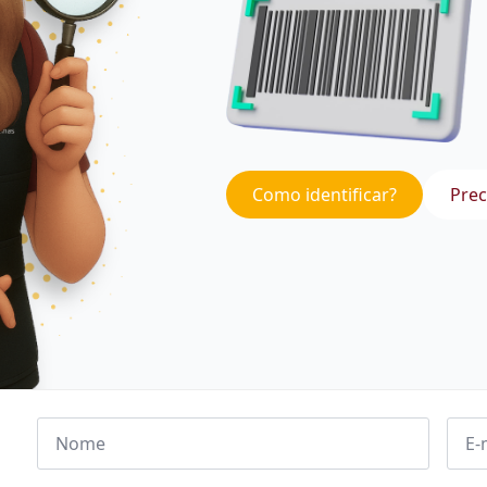
Como identificar?
Prec
Nome
Emai
*
*