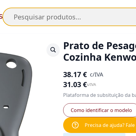
Pesquisar
Prato de Pesa
Cozinha Kenw
38.17
€
c/IVA
31.03
€
s/IVA
Plataforma de subsituição da 
Como identificar o modelo
Precisa de ajuda? Fal