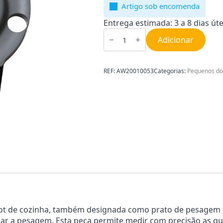
Artigo sob encomenda
Entrega estimada: 3 a 8 dias úte
Quantidade
de
Adicionar
Prato
de
Pesagem
para
REF:
AW20010053
Categorias:
Pequenos do
Robot
de
Cozinha
Kenwood
AW20010053
ot de cozinha, também designada como prato de pesagem 
izar a pesagem. Esta peça permite medir com precisão as q