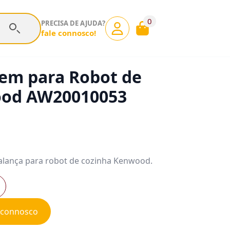
0
PRECISA DE AJUDA?
fale connosco!
gem para Robot de
ood AW20010053
balança para robot de cozinha Kenwood.
e connosco