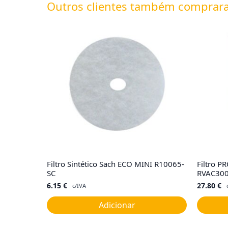
Outros clientes também comprar
Filtro Sintético Sach ECO MINI R10065-
Filtro P
SC
RVAC300
6.15
€
27.80
€
c/IVA
Adicionar