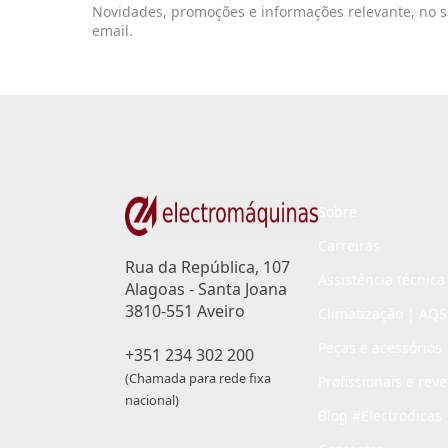
Novidades, promoções e informações relevante, no 
email.
Sobre
Carreiras
Rua da República, 107
Assistência técnica
Alagoas - Santa Joana
3810-551 Aveiro
Climatização | AQS
Peças e acessórios
+351 234 302 200
(Chamada para rede fixa
Profissionais e rev
nacional)
Blog #Electrodicas