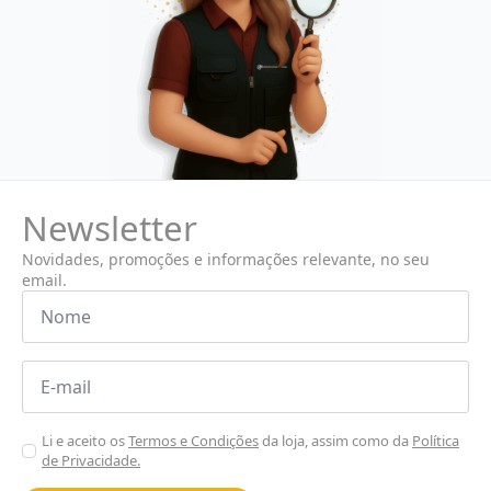
Newsletter
Novidades, promoções e informações relevante, no seu
email.
Nome
*
Email
*
Aceitar
Li e aceito os
Termos e Condições
da loja, assim como da
Política
de Privacidade.
Poiticas
de