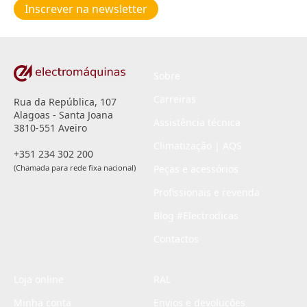
Inscrever na newsletter
privacidade
*
Sobre
Carreiras
Rua da República, 107
Alagoas - Santa Joana
Assistência técnica
3810-551 Aveiro
Climatização | AQS
+351 234 302 200
(Chamada para rede fixa nacional)
Peças e acessórios
Profissionais e revenda
Blog #Electrodicas
Contactos
Loja online
RAL
Minha conta
Envios e devoluções