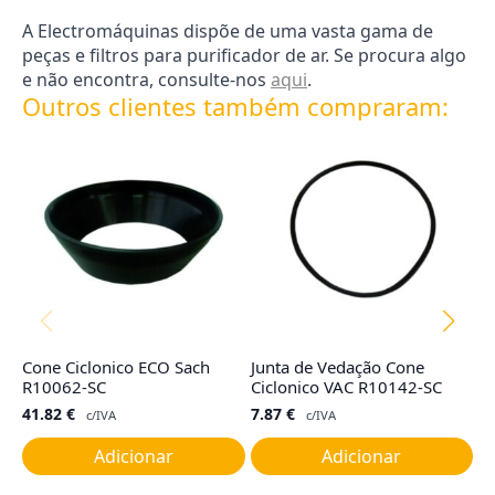
A Electromáquinas dispõe de uma vasta gama de
peças e filtros para purificador de ar. Se procura algo
e não encontra, consulte-nos
aqui
.
Outros clientes também compraram:
Cone Ciclonico ECO Sach
Junta de Vedação Cone
Fi
R10062-SC
Ciclonico VAC R10142-SC
ba
41.82
€
7.87
€
1
c/IVA
c/IVA
Adicionar
Adicionar