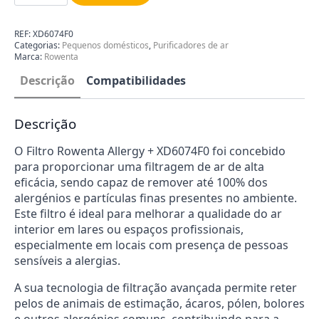
Purificador
de
Ar
REF:
XD6074F0
Rowenta
Categorias:
Pequenos domésticos
,
Purificadores de ar
Intense
Marca:
Rowenta
XD6074F0
Descrição
Compatibilidades
Descrição
O Filtro Rowenta Allergy + XD6074F0 foi concebido
para proporcionar uma filtragem de ar de alta
eficácia, sendo capaz de remover até 100% dos
alergénios e partículas finas presentes no ambiente.
Este filtro é ideal para melhorar a qualidade do ar
interior em lares ou espaços profissionais,
especialmente em locais com presença de pessoas
sensíveis a alergias.
A sua tecnologia de filtração avançada permite reter
pelos de animais de estimação, ácaros, pólen, bolores