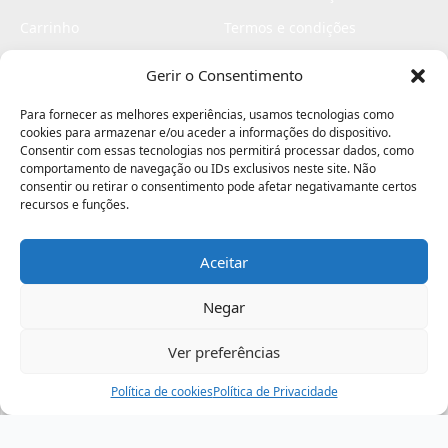
Carrinho
Termos e condições
Checkout
Politica de privacidade
Gerir o Consentimento
Profissionais
Livro de reclamações
Para fornecer as melhores experiências, usamos tecnologias como
Livro de elogios
cookies para armazenar e/ou aceder a informações do dispositivo.
Consentir com essas tecnologias nos permitirá processar dados, como
comportamento de navegação ou IDs exclusivos neste site. Não
consentir ou retirar o consentimento pode afetar negativamante certos
recursos e funções.
Aceitar
Electromaquinas ©2026
Criado por
contágio - agência criativa
Negar
Ver preferências
Procurar
Política de cookies
Assistência
Política de Privacidade
Ajuda
Minha Conta
Passo
de