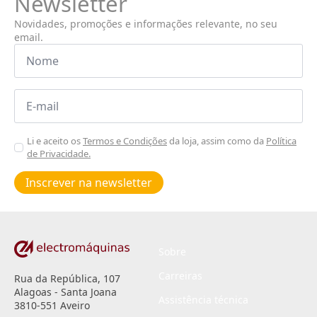
Newsletter
Novidades, promoções e informações relevante, no seu
email.
Nome
*
Email
*
Aceitar
Li e aceito os
Termos e Condições
da loja, assim como da
Política
de Privacidade.
Poiticas
de
Inscrever na newsletter
privacidade
*
Sobre
Carreiras
Rua da República, 107
Alagoas - Santa Joana
Assistência técnica
3810-551 Aveiro