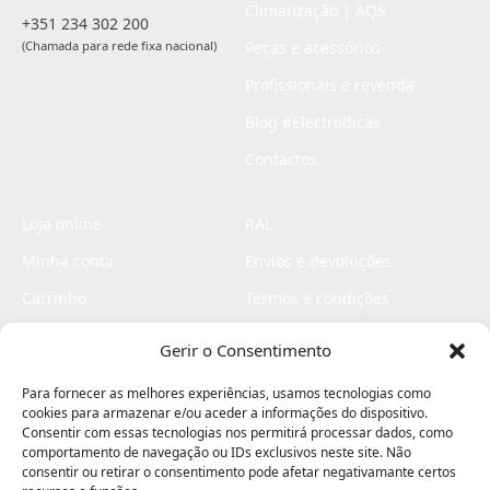
Climatização | AQS
+351 234 302 200
(Chamada para rede fixa nacional)
Peças e acessórios
Profissionais e revenda
Blog #Electrodicas
Contactos
Loja online
RAL
Minha conta
Envios e devoluções
Carrinho
Termos e condições
Checkout
Politica de privacidade
Gerir o Consentimento
Profissionais
Livro de reclamações
Para fornecer as melhores experiências, usamos tecnologias como
Livro de elogios
cookies para armazenar e/ou aceder a informações do dispositivo.
Consentir com essas tecnologias nos permitirá processar dados, como
comportamento de navegação ou IDs exclusivos neste site. Não
consentir ou retirar o consentimento pode afetar negativamante certos