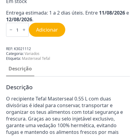
Em stock
Entrega estimada: 1 a 2 dias úteis. Entre
11/08/2026
e
12/08/2026
.
Quantidade
de
Adicionar
Caixa
de
Conservação
Masterseal
REF:
K3021112
Tefal
Categoria:
Variados
(0.55L)
Etiqueta:
Masterseal Tefal
K3021112
Descrição
Descrição
O recipiente Tefal Masterseal 0.55 L com duas
divisórias é ideal para conservar, transportar e
organizar os teus alimentos com total segurança e
frescura. Graças ao seu selo injetável exclusivo,
garante uma vedação 100% hermética, evitando
fugas e mantendo os alimentos frescos por mais