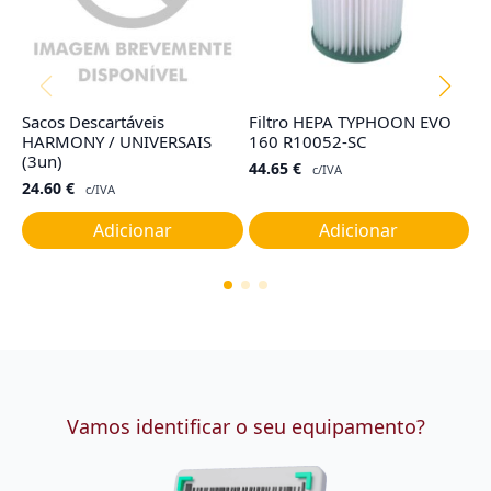
Sacos Descartáveis
Filtro HEPA TYPHOON EVO
Fi
HARMONY / UNIVERSAIS
160 R10052-SC
R
(3un)
44.65
€
4
c/IVA
24.60
€
c/IVA
Adicionar
Adicionar
Vamos identificar o seu equipamento?