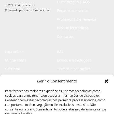
Climatização | AQS
+351 234 302 200
(Chamada para rede fixa nacional)
Peças e acessórios
Profissionais e revenda
Blog #Electrodicas
Contactos
Loja online
RAL
Minha conta
Envios e devoluções
Carrinho
Termos e condições
Checkout
Politica de privacidade
Gerir o Consentimento
Profissionais
Livro de reclamações
Para fornecer as melhores experiências, usamos tecnologias como
Livro de elogios
cookies para armazenar e/ou aceder a informações do dispositivo.
Consentir com essas tecnologias nos permitirá processar dados, como
comportamento de navegação ou IDs exclusivos neste site. Não
consentir ou retirar o consentimento pode afetar negativamante certos
recursos e funções.