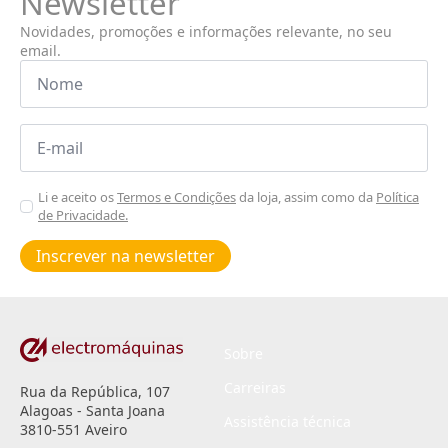
Newsletter
Novidades, promoções e informações relevante, no seu
email.
Nome
*
Email
*
Aceitar
Li e aceito os
Termos e Condições
da loja, assim como da
Política
de Privacidade.
Poiticas
de
Inscrever na newsletter
privacidade
*
Sobre
Carreiras
Rua da República, 107
Alagoas - Santa Joana
Assistência técnica
3810-551 Aveiro