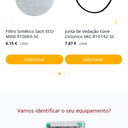
Filtro Sintético Sach ECO
Junta de Vedação Cone
Co
MINI R10065-SC
Ciclonico VAC R10142-SC
TY
G
6.15
€
7.87
€
c/IVA
c/IVA
1
Adicionar
Adicionar
Vamos identificar o seu equipamento?