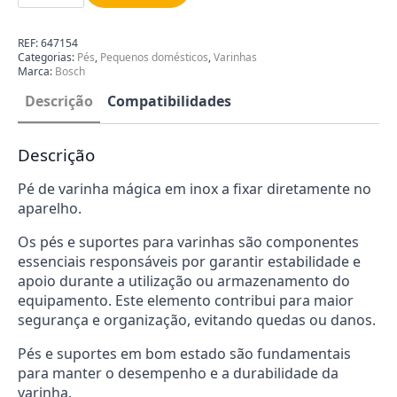
de
Varinha
Mágica
REF:
647154
Bosch
Categorias:
Pés
,
Pequenos domésticos
,
Varinhas
00653480
Marca:
Bosch
Descrição
Compatibilidades
Descrição
Pé de varinha mágica em inox a fixar diretamente no
aparelho.
Os pés e suportes para varinhas são componentes
essenciais responsáveis por garantir estabilidade e
apoio durante a utilização ou armazenamento do
equipamento. Este elemento contribui para maior
segurança e organização, evitando quedas ou danos.
Pés e suportes em bom estado são fundamentais
para manter o desempenho e a durabilidade da
varinha.