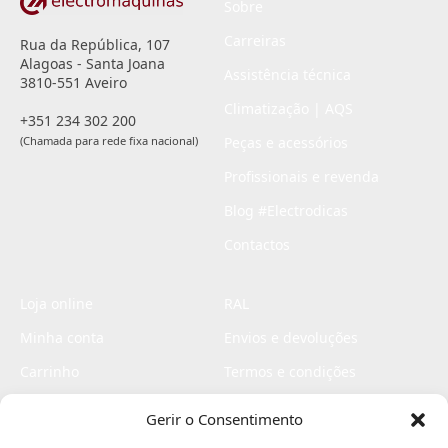
Sobre
Carreiras
Rua da República, 107
Alagoas - Santa Joana
Assistência técnica
3810-551 Aveiro
Climatização | AQS
+351 234 302 200
(Chamada para rede fixa nacional)
Peças e acessórios
Profissionais e revenda
Blog #Electrodicas
Contactos
Loja online
RAL
Minha conta
Envios e devoluções
Carrinho
Termos e condições
Checkout
Politica de privacidade
Gerir o Consentimento
Profissionais
Livro de reclamações