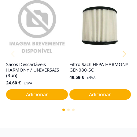
Sacos Descartáveis
Filtro Sach HEPA HARMONY
Fi
HARMONY / UNIVERSAIS
GEN080-SC
T
(3un)
49.59
€
1
c/IVA
24.60
€
c/IVA
Adicionar
Adicionar