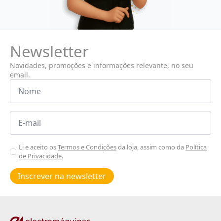
Newsletter
Novidades, promoções e informações relevante, no seu
email.
Nome
*
Email
*
Aceitar
Li e aceito os
Termos e Condições
da loja, assim como da
Política
de Privacidade.
Poiticas
de
Inscrever na newsletter
privacidade
*