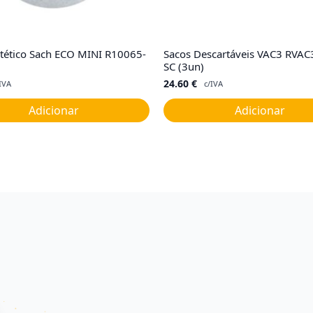
intético Sach ECO MINI R10065-
Sacos Descartáveis VAC3 RVA
SC (3un)
24.60
€
IVA
c/IVA
Adicionar
Adicionar