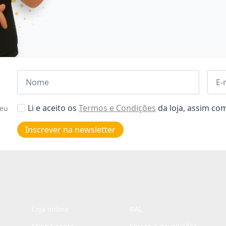
Nome
Emai
*
*
Aceitar
Li e aceito os
Termos e Condições
da loja, assim c
seu
Poiticas
de
Inscrever na newsletter
privacidade
*
Loja online
RAL