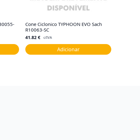
C30055-
Cone Ciclonico TYPHOON EVO Sach
R10063-SC
41.82
€
c/IVA
Adicionar