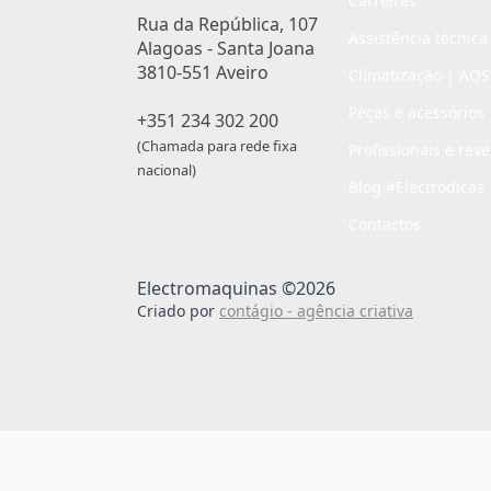
Carreiras
Rua da República, 107
Assistência técnica
Alagoas - Santa Joana
3810-551 Aveiro
Climatização | AQS
Peças e acessórios
+351 234 302 200
(Chamada para rede fixa
Profissionais e rev
nacional)
Blog #Electrodicas
Contactos
Electromaquinas ©2026
Criado por
contágio - agência criativa
Passo
de
,