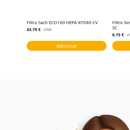
Filtro Sach ECO160 HEPA R7040-CV
Filtro S
SC
43.79
€
c/IVA
6.15
€
c/
Adicionar