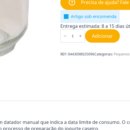
Precisa de ajuda? Fal
Artigo sob encomenda
Entrega estimada: 8 a 15 dias út
Quantidade
de
Adicionar
Boião
de
Iogurte
para
REF:
0443098025096
Categorias:
Pequenos
Iogurteira
Moulinex
SS-
193233
datador manual que indica a data limite de consumo. O cop
 o processo de preparação do iogurte caseiro.