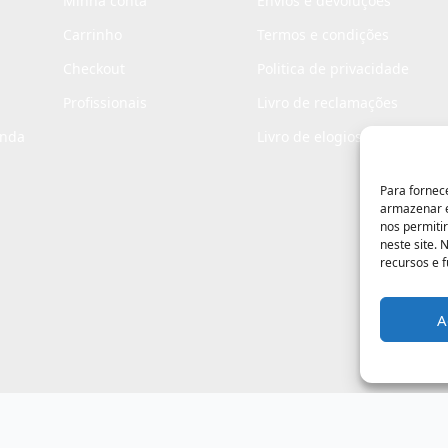
Minha conta
Envios e devoluções
Carrinho
Termos e condições
Checkout
Politica de privacidade
Profissionais
Livro de reclamações
enda
Livro de elogios
Para fornec
armazenar e
nos permiti
neste site.
recursos e 
A