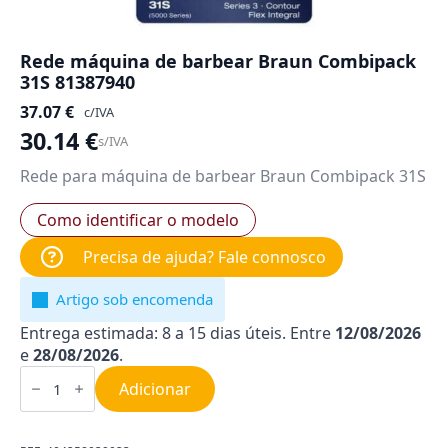
Rede máquina de barbear Braun Combipack
31S 81387940
37.07
€
c/IVA
30.14
€
s/IVA
Rede para máquina de barbear Braun Combipack 31S
Como identificar o modelo
Precisa de ajuda? Fale connosco
Artigo sob encomenda
Entrega estimada: 8 a 15 dias úteis. Entre
12/08/2026
e
28/08/2026
.
Quantidade
de
Adicionar
Rede
máquina
de
barbear