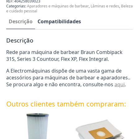
REF:
404258039023
Braun
Categorias:
Aparadores e máquinas de barbear
,
Lâminas e redes
,
Beleza
Combipack
e cuidado pessoal
31S
81387940
Descrição
Compatibilidades
Descrição
Rede para máquina de barbear Braun Combipack
31S, Series 3 Countour, Flex XP, Flex Integral.
A Electromáquinas dispõe de uma vasta gama de
acessórios para máquinas de barbear e aparadores..
Se procura algo e não encontra, consulte-nos
aqui
.
Outros clientes também compraram: