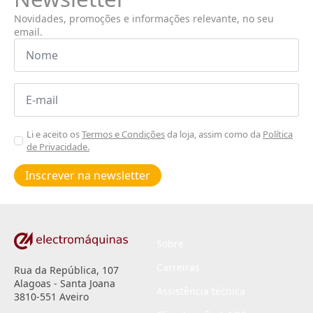
Novidades, promoções e informações relevante, no seu
email.
Nome
*
Email
*
Aceitar
Li e aceito os
Termos e Condições
da loja, assim como da
Política
de Privacidade.
Poiticas
de
Inscrever na newsletter
privacidade
*
Sobre
Carreiras
Rua da República, 107
Alagoas - Santa Joana
Assistência técnica
3810-551 Aveiro