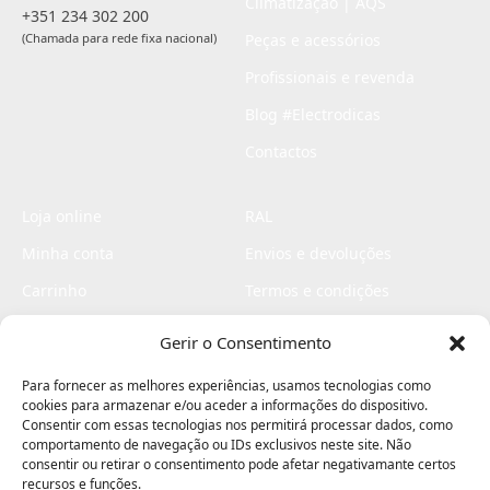
Climatização | AQS
+351 234 302 200
(Chamada para rede fixa nacional)
Peças e acessórios
Profissionais e revenda
Blog #Electrodicas
Contactos
Loja online
RAL
Minha conta
Envios e devoluções
Carrinho
Termos e condições
Checkout
Politica de privacidade
Gerir o Consentimento
Profissionais
Livro de reclamações
Para fornecer as melhores experiências, usamos tecnologias como
Livro de elogios
cookies para armazenar e/ou aceder a informações do dispositivo.
Consentir com essas tecnologias nos permitirá processar dados, como
comportamento de navegação ou IDs exclusivos neste site. Não
consentir ou retirar o consentimento pode afetar negativamante certos
recursos e funções.