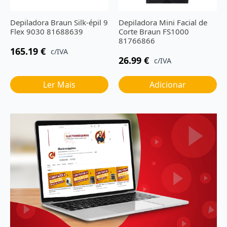
Depiladora Braun Silk-épil 9
Depiladora Mini Facial de
Flex 9030 81688639
Corte Braun FS1000
81766866
165.19
€
c/IVA
26.99
€
c/IVA
Ler Mais
Adicionar