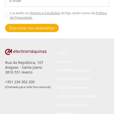
*
Aceitar
Li e aceito os
Termos e Condições
da loja, assim como da
Política
de Privacidade.
Poiticas
de
Inscrever na newsletter
privacidade
*
Sobre
Carreiras
Rua da República, 107
Alagoas - Santa Joana
Assistência técnica
3810-551 Aveiro
Climatização | AQS
+351 234 302 200
(Chamada para rede fixa nacional)
Peças e acessórios
Profissionais e revenda
Blog #Electrodicas
Contactos