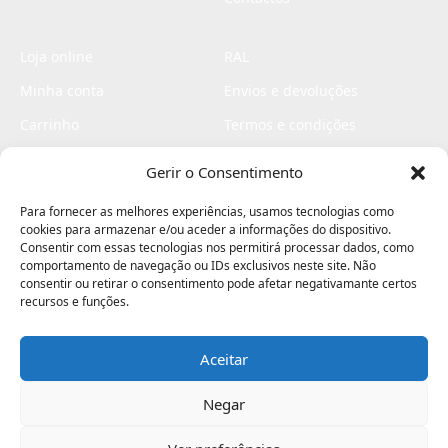
Loja online
RAL
Minha conta
Envios e devoluções
Carrinho
Termos e condições
Checkout
Politica de privacidade
Gerir o Consentimento
Profissionais
Livro de reclamações
Para fornecer as melhores experiências, usamos tecnologias como
Livro de elogios
cookies para armazenar e/ou aceder a informações do dispositivo.
Consentir com essas tecnologias nos permitirá processar dados, como
comportamento de navegação ou IDs exclusivos neste site. Não
consentir ou retirar o consentimento pode afetar negativamante certos
recursos e funções.
Aceitar
Electromaquinas ©2026
Criado por
contágio - agência criativa
Negar