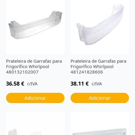
Prateleira de Garrafas para
Prateleira de Garrafas para
Frigorífico Whirlpool
Frigorífico Whirlpool
480132102007
481241828606
36.58
€
38.11
€
c/IVA
c/IVA
Adicionar
Adicionar