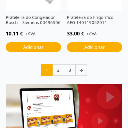
Prateleira do Congelador
Prateleira do Frigorífico
Bosch | Siemens 00496506
AEG 140119052011
10.11
€
33.00
€
c/IVA
c/IVA
Adicionar
Adicionar
1
2
3
→