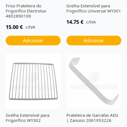
Friso Prateleira do
Grelha Extensível para
Frigorifico Electrolux
Frigorífico Universal WY301
4802890100
14.75
€
c/IVA
15.00
€
c/IVA
Adicionar
Adicionar
Grelha Extensível para
Prateleira de Garrafas AEG
Frigorífico WY302
| Zanussi 2061953226