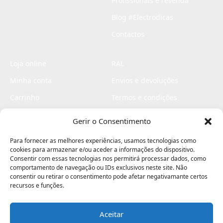
Profissionais e revenda
Blog #Electrodicas
Contactos
Loja online
RAL
Minha conta
Envios e devoluções
Carrinho
Termos e condições
Checkout
Politica de privacidade
Gerir o Consentimento
Profissionais
Livro de reclamações
Para fornecer as melhores experiências, usamos tecnologias como
Livro de elogios
cookies para armazenar e/ou aceder a informações do dispositivo.
Consentir com essas tecnologias nos permitirá processar dados, como
comportamento de navegação ou IDs exclusivos neste site. Não
consentir ou retirar o consentimento pode afetar negativamante certos
recursos e funções.
Aceitar