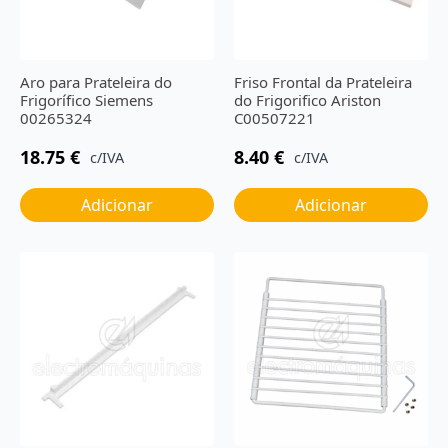
Aro para Prateleira do
Friso Frontal da Prateleira
Frigorífico Siemens
do Frigorifico Ariston
00265324
C00507221
18.75
€
8.40
€
c/IVA
c/IVA
Adicionar
Adicionar