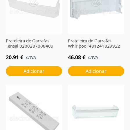
Prateleira de Garrafas
Prateleira de Garrafas
Tensai 0200287008409
Whirlpool 481241829922
20.91
€
46.08
€
c/IVA
c/IVA
Adicionar
Adicionar