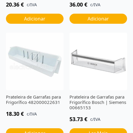
20.36
€
36.00
€
c/IVA
c/IVA
Adicionar
Adicionar
Prateleira de Garrafas para
Prateleira de Garrafas para
Frigorífico 482000022631
Frigorífico Bosch | Siemens
00665153
18.30
€
c/IVA
53.73
€
c/IVA