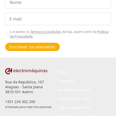
*
Email
*
Aceitar
Li e aceito os
Termos e Condições
da loja, assim como da
Política
de Privacidade.
Poiticas
de
Inscrever na newsletter
privacidade
*
Sobre
Carreiras
Rua da República, 107
Alagoas - Santa Joana
Assistência técnica
3810-551 Aveiro
Climatização | AQS
+351 234 302 200
(Chamada para rede fixa nacional)
Peças e acessórios