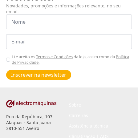
Novidades, promoções e informações relevante, no seu
email.
Nome
*
Email
*
Aceitar
Li e aceito os
Termos e Condições
da loja, assim como da
Política
de Privacidade.
Poiticas
de
Inscrever na newsletter
privacidade
*
Sobre
Carreiras
Rua da República, 107
Alagoas - Santa Joana
Assistência técnica
3810-551 Aveiro
Climatização | AQS