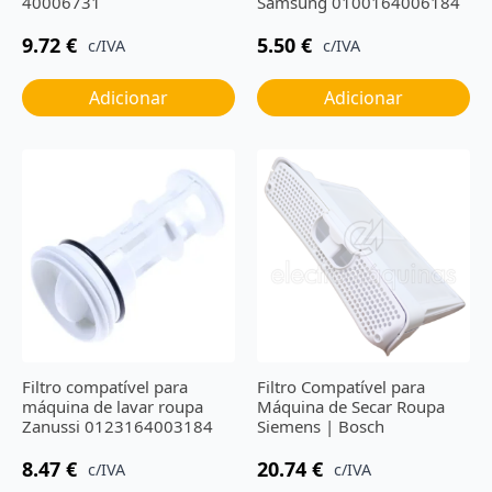
40006731
Samsung 0100164006184
9.72
€
5.50
€
c/IVA
c/IVA
Adicionar
Adicionar
Filtro compatível para
Filtro Compatível para
máquina de lavar roupa
Máquina de Secar Roupa
Zanussi 0123164003184
Siemens | Bosch
8.47
€
20.74
€
c/IVA
c/IVA