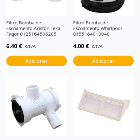
Filtro Bomba de
Filtro Bomba de
Escoamento Ariston Teka
Escoamento Whirlpool
Fagor 0125164506285
0155164010048
6.40
€
4.00
€
c/IVA
c/IVA
Adicionar
Adicionar