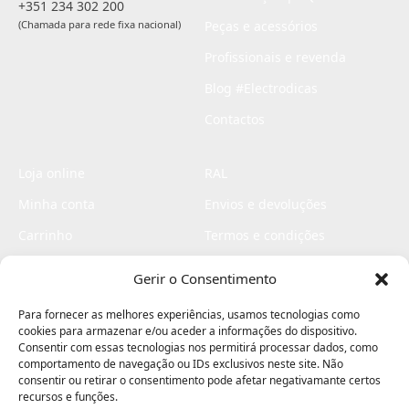
+351 234 302 200
(Chamada para rede fixa nacional)
Peças e acessórios
Profissionais e revenda
Blog #Electrodicas
Contactos
Loja online
RAL
Minha conta
Envios e devoluções
Carrinho
Termos e condições
Checkout
Politica de privacidade
Gerir o Consentimento
Profissionais
Livro de reclamações
Para fornecer as melhores experiências, usamos tecnologias como
Livro de elogios
cookies para armazenar e/ou aceder a informações do dispositivo.
Consentir com essas tecnologias nos permitirá processar dados, como
comportamento de navegação ou IDs exclusivos neste site. Não
consentir ou retirar o consentimento pode afetar negativamante certos
recursos e funções.