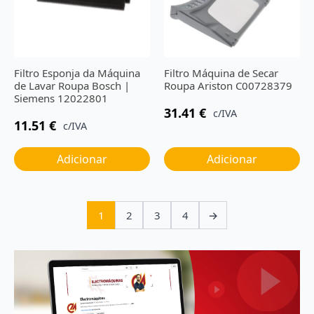
Filtro Esponja da Máquina
Filtro Máquina de Secar
de Lavar Roupa Bosch |
Roupa Ariston C00728379
Siemens 12022801
31.41
€
c/IVA
11.51
€
c/IVA
Adicionar
Adicionar
1
2
3
4
→