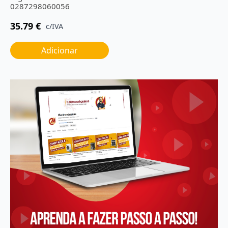
0287298060056
35.79
€
c/IVA
Adicionar