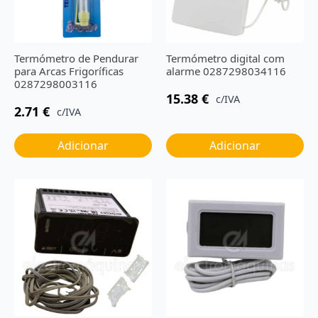
Termómetro de Pendurar
Termómetro digital com
para Arcas Frigoríficas
alarme 0287298034116
0287298003116
15.38
€
c/IVA
2.71
€
c/IVA
Adicionar
Adicionar