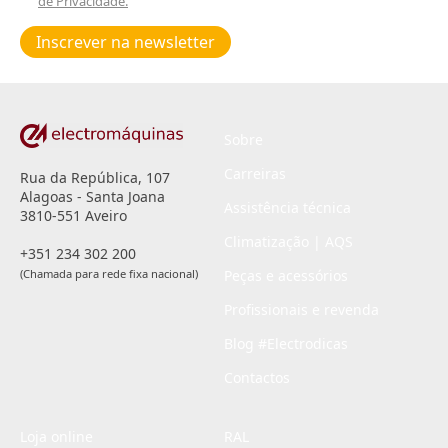
de Privacidade.
Poiticas
de
Inscrever na newsletter
privacidade
*
Sobre
Carreiras
Rua da República, 107
Alagoas - Santa Joana
Assistência técnica
3810-551 Aveiro
Climatização | AQS
+351 234 302 200
(Chamada para rede fixa nacional)
Peças e acessórios
Profissionais e revenda
Blog #Electrodicas
Contactos
Loja online
RAL