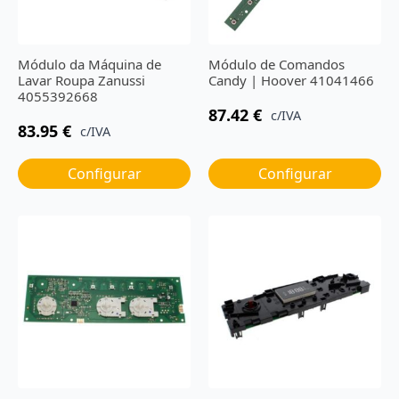
Módulo da Máquina de
Módulo de Comandos
Lavar Roupa Zanussi
Candy | Hoover 41041466
4055392668
87.42
€
c/IVA
83.95
€
c/IVA
Configurar
Configurar