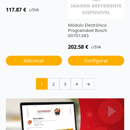
117.87
€
c/IVA
Módulo Electrónico
Programável Bosch
00701383
202.58
€
c/IVA
Adicionar
Configurar
1
2
3
4
→