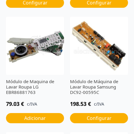
Configurar
Configurar
Módulo de Maquina de
Módulo de Máquina de
Lavar Roupa LG
Lavar Roupa Samsung
EBR86881763
DC92-00595C
79.03
€
198.53
€
c/IVA
c/IVA
Adicionar
Configurar