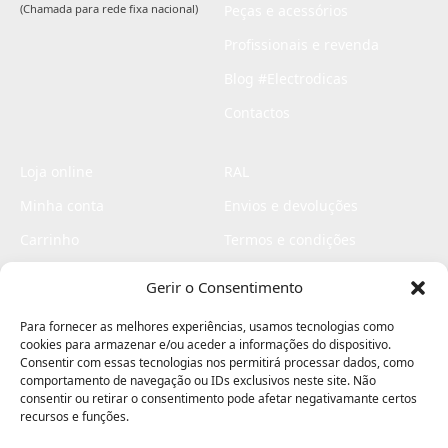
(Chamada para rede fixa nacional)
Peças e acessórios
Profissionais e revenda
Blog #Electrodicas
Contactos
Loja online
RAL
Minha conta
Envios e devoluções
Carrinho
Termos e condições
Checkout
Politica de privacidade
Gerir o Consentimento
Profissionais
Livro de reclamações
Para fornecer as melhores experiências, usamos tecnologias como
Livro de elogios
cookies para armazenar e/ou aceder a informações do dispositivo.
Consentir com essas tecnologias nos permitirá processar dados, como
comportamento de navegação ou IDs exclusivos neste site. Não
consentir ou retirar o consentimento pode afetar negativamante certos
recursos e funções.