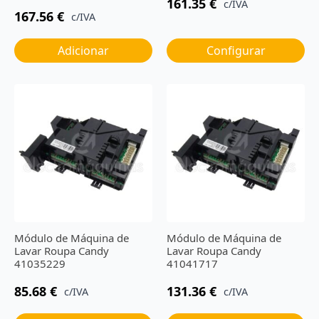
161.35
€
c/IVA
167.56
€
c/IVA
Adicionar
Configurar
Módulo de Máquina de
Módulo de Máquina de
Lavar Roupa Candy
Lavar Roupa Candy
41035229
41041717
85.68
€
131.36
€
c/IVA
c/IVA