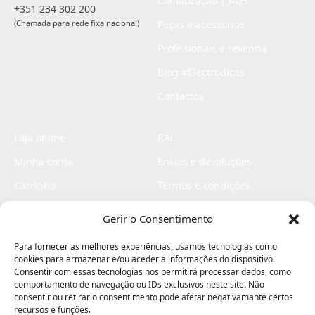
Climatização | AQS
+351 234 302 200
(Chamada para rede fixa nacional)
Peças e acessórios
Profissionais e revenda
Blog #Electrodicas
Contactos
Loja online
RAL
Minha conta
Envios e devoluções
Carrinho
Termos e condições
Checkout
Politica de privacidade
Gerir o Consentimento
Profissionais
Livro de reclamações
Para fornecer as melhores experiências, usamos tecnologias como
Livro de elogios
cookies para armazenar e/ou aceder a informações do dispositivo.
Consentir com essas tecnologias nos permitirá processar dados, como
comportamento de navegação ou IDs exclusivos neste site. Não
consentir ou retirar o consentimento pode afetar negativamante certos
recursos e funções.