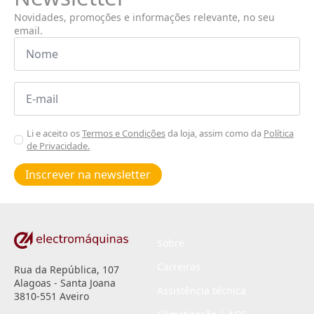
Novidades, promoções e informações relevante, no seu
email.
Nome
*
Email
*
Aceitar
Li e aceito os
Termos e Condições
da loja, assim como da
Política
de Privacidade.
Poiticas
de
Inscrever na newsletter
privacidade
*
Sobre
Carreiras
Rua da República, 107
Alagoas - Santa Joana
Assistência técnica
3810-551 Aveiro