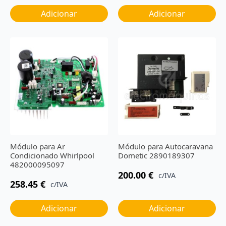
Adicionar
Adicionar
Módulo para Ar
Módulo para Autocaravana
Condicionado Whirlpool
Dometic 2890189307
482000095097
200.00
€
c/IVA
258.45
€
c/IVA
Adicionar
Adicionar