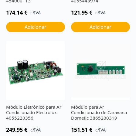
454000113
4055443974
174.14
€
121.95
€
c/IVA
c/IVA
Adicionar
Adicionar
Módulo Eletrónico para Ar
Módulo para Ar
Condicionado Electrolux
Condicionado de Caravana
4055220356
Dometic 3865200319
249.95
€
151.51
€
c/IVA
c/IVA