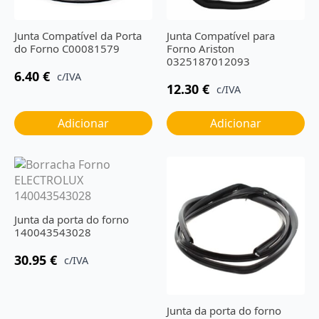
Junta Compatível da Porta
Junta Compatível para
do Forno C00081579
Forno Ariston
0325187012093
6.40
€
c/IVA
12.30
€
c/IVA
Adicionar
Adicionar
Junta da porta do forno
140043543028
30.95
€
c/IVA
Junta da porta do forno