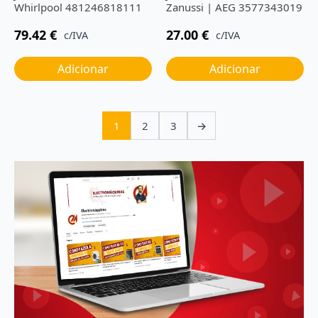
Whirlpool 481246818111
Zanussi | AEG 3577343019
79.42
€
27.00
€
c/IVA
c/IVA
Adicionar
Adicionar
1
2
3
→