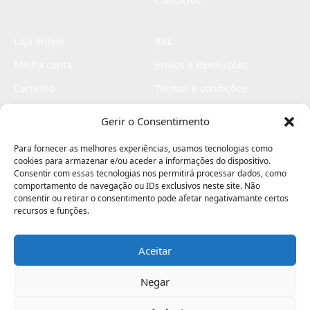
Contactos
Loja online
RAL
Minha conta
Envios e devoluções
Carrinho
Termos e condições
Checkout
Politica de privacidade
Gerir o Consentimento
Profissionais
Livro de reclamações
Para fornecer as melhores experiências, usamos tecnologias como
Livro de elogios
cookies para armazenar e/ou aceder a informações do dispositivo.
Consentir com essas tecnologias nos permitirá processar dados, como
comportamento de navegação ou IDs exclusivos neste site. Não
consentir ou retirar o consentimento pode afetar negativamante certos
recursos e funções.
Aceitar
Electromaquinas ©2026
Criado por
contágio - agência criativa
Negar