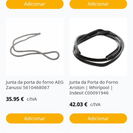
Adicionar
Adicionar
Junta da porta do forno AEG
Junta da Porta do Forno
Zanussi 5610468067
Ariston | Whirlpool |
Indesit C00091946
35.95
€
c/IVA
42.03
€
c/IVA
Adicionar
Adicionar