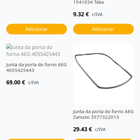
1541034 Teka
9.32
€
c/IVA
Adicionar
Adicionar
Junta da porta do forno AEG
4055425443
69.00
€
c/IVA
Junta da porta do forno AEG
Zanussi 3577322013
29.43
€
c/IVA