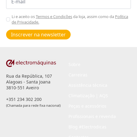
*
Aceitar
Li e aceito os
Termos e Condições
da loja, assim como da
Política
de Privacidade.
Poiticas
de
Inscrever na newsletter
privacidade
*
Sobre
Carreiras
Rua da República, 107
Alagoas - Santa Joana
Assistência técnica
3810-551 Aveiro
Climatização | AQS
+351 234 302 200
(Chamada para rede fixa nacional)
Peças e acessórios
Profissionais e revenda
Blog #Electrodicas