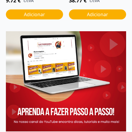
9.72
€
38.77
€
c/IVA
c/IVA
Adicionar
Adicionar