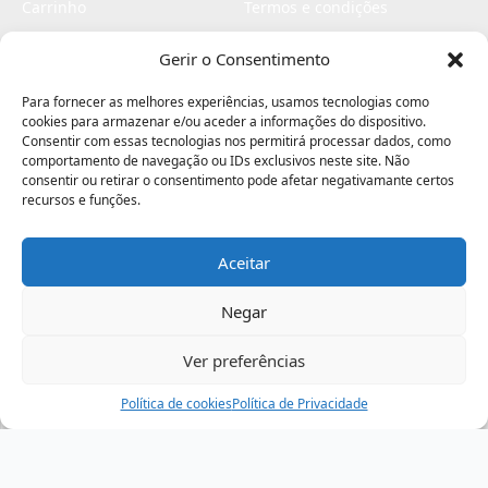
Carrinho
Termos e condições
Checkout
Politica de privacidade
Gerir o Consentimento
Profissionais
Livro de reclamações
Para fornecer as melhores experiências, usamos tecnologias como
Livro de elogios
cookies para armazenar e/ou aceder a informações do dispositivo.
Consentir com essas tecnologias nos permitirá processar dados, como
comportamento de navegação ou IDs exclusivos neste site. Não
consentir ou retirar o consentimento pode afetar negativamante certos
recursos e funções.
Aceitar
Electromaquinas ©2026
Criado por
contágio - agência criativa
Negar
Ver preferências
Procurar
Política de cookies
Assistência
Política de Privacidade
Ajuda
Minha Conta
Passo
de
,