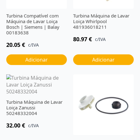
Turbina Compatível com
Turbina Máquina de Lavar
Máquina de Lavar Loiça
Loiça Whirlpool
Bosch | Siemens | Balay
481936018211
00183638
80.97
€
c/IVA
20.05
€
c/IVA
Adicionar
Adicionar
Turbina Máquina de Lavar
Loiça Zanussi
50248332004
32.00
€
c/IVA