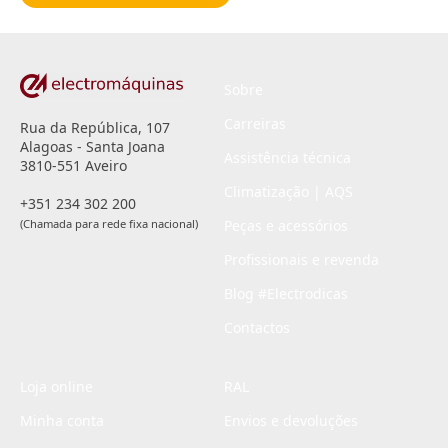
*
Sobre
Carreiras
Rua da República, 107
Alagoas - Santa Joana
Assistência técnica
3810-551 Aveiro
Climatização | AQS
+351 234 302 200
(Chamada para rede fixa nacional)
Peças e acessórios
Profissionais e revenda
Blog #Electrodicas
Contactos
Loja online
RAL
Minha conta
Envios e devoluções