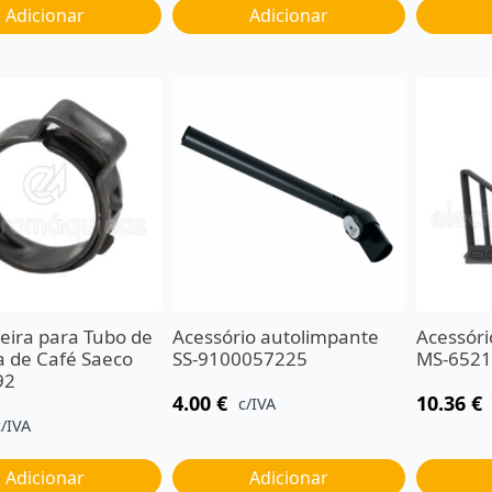
Adicionar
Adicionar
eira para Tubo de
Acessório autolimpante
Acessóri
 de Café Saeco
SS-9100057225
MS-652
92
4.00
€
10.36
€
c/IVA
c/IVA
Adicionar
Adicionar