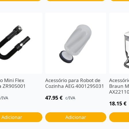
o Mini Flex
Acessório para Robot de
Acessóri
a ZR905001
Cozinha AEG 4001295031
Braun M
AX2211
47.95
€
c/IVA
c/IVA
18.15
€
Adicionar
Adicionar