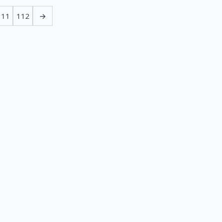
111
112
→