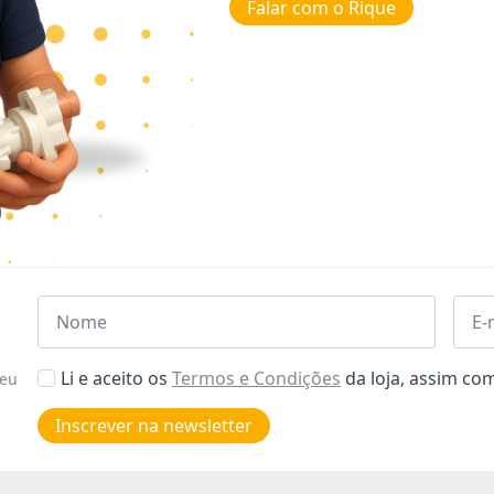
Falar com o Rique
Nome
Emai
*
*
Aceitar
Li e aceito os
Termos e Condições
da loja, assim c
seu
Poiticas
de
Inscrever na newsletter
privacidade
*