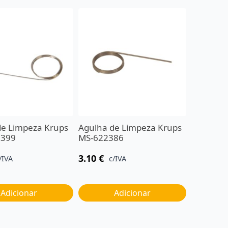
de Limpeza Krups
Agulha de Limpeza Krups
1399
MS-622386
3.10
€
/IVA
c/IVA
Adicionar
Adicionar