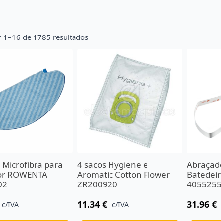
r 1–16 de 1785 resultados
 Microfibra para
4 sacos Hygiene e
Abraçade
dor ROWENTA
Aromatic Cotton Flower
Batedei
02
ZR200920
405525
11.34
€
31.96
€
c/IVA
c/IVA