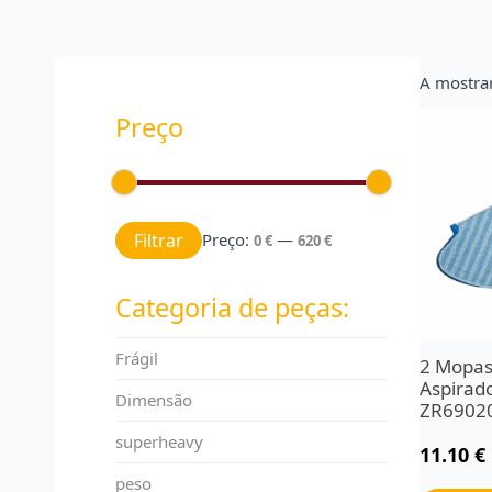
A mostra
Preço
Preço mínimo
Preço máximo
Filtrar
Preço:
—
0 €
620 €
Categoria de peças:
Frágil
2 Mopas
Aspira
Dimensão
ZR6902
superheavy
11.10
€
peso