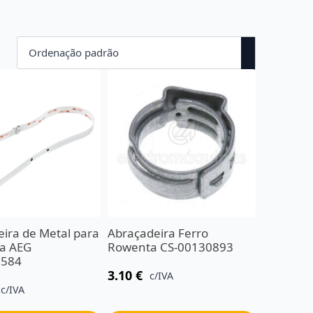
ira de Metal para
Abraçadeira Ferro
ra AEG
Rowenta CS-00130893
5584
3.10
€
c/IVA
c/IVA