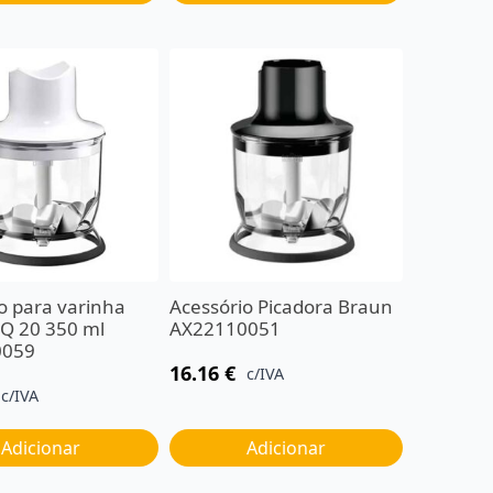
o para varinha
Acessório Picadora Braun
Q 20 350 ml
AX22110051
0059
16.16
€
c/IVA
c/IVA
Adicionar
Adicionar