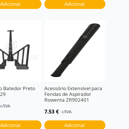
Adicionar
Adicionar
o Batedor Preto
Acessório Extensível para
129
Fendas de Aspirador
Rowenta ZR902401
c/IVA
7.53
€
c/IVA
Adicionar
Adicionar