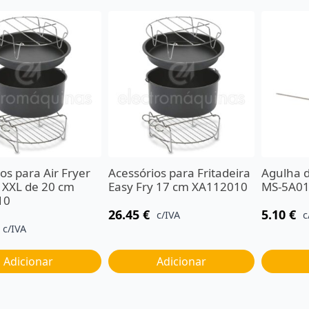
os para Air Fryer
Acessórios para Fritadeira
Agulha 
y XXL de 20 cm
Easy Fry 17 cm XA112010
MS-5A0
10
26.45
€
5.10
€
c/IVA
c
c/IVA
Adicionar
Adicionar