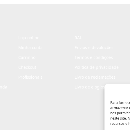
*
Loja online
RAL
Minha conta
Envios e devoluções
Carrinho
Termos e condições
Checkout
Politica de privacidade
Profissionais
Livro de reclamações
enda
Livro de elogios
Para fornec
armazenar e
nos permiti
neste site.
recursos e 