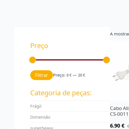
A mostrar
Preço
Preço mínimo
Preço máximo
Filtrar
Preço:
—
0 €
20 €
Categoria de peças:
Frágil
Cabo Al
CS-001
Dimensão
6.90
€
superheavy