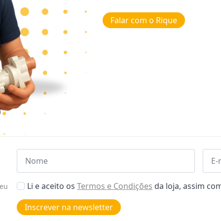
Falar com o Rique
Nome
Emai
*
*
Aceitar
Li e aceito os
Termos e Condições
da loja, assim c
seu
Poiticas
de
Inscrever na newsletter
privacidade