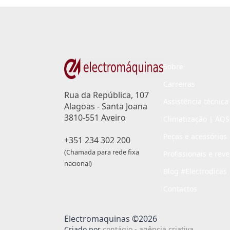
Sobre
Carreiras
Rua da República, 107
Assistência técnica
Alagoas - Santa Joana
3810-551 Aveiro
Climatização | AQS
Peças e acessórios
+351 234 302 200
(Chamada para rede fixa
Profissionais e rev
nacional)
Blog #Electrodicas
Contactos
Electromaquinas ©2026
Criado por
contágio - agência criativa