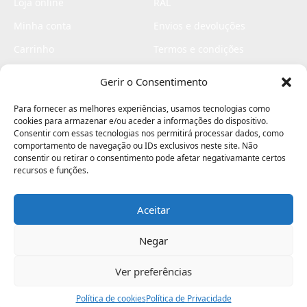
Loja online
RAL
Minha conta
Envios e devoluções
Carrinho
Termos e condições
Checkout
Politica de privacidade
Gerir o Consentimento
Profissionais
Livro de reclamações
Para fornecer as melhores experiências, usamos tecnologias como
Livro de elogios
cookies para armazenar e/ou aceder a informações do dispositivo.
Consentir com essas tecnologias nos permitirá processar dados, como
comportamento de navegação ou IDs exclusivos neste site. Não
consentir ou retirar o consentimento pode afetar negativamante certos
recursos e funções.
Aceitar
Electromaquinas ©2026
Criado por
contágio - agência criativa
Negar
Ver preferências
Procurar
Política de cookies
Assistência
Política de Privacidade
Ajuda
Minha Conta