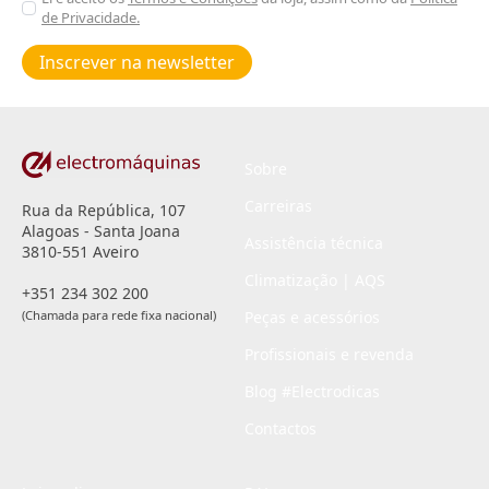
de Privacidade.
Poiticas
de
Inscrever na newsletter
privacidade
*
Sobre
Carreiras
Rua da República, 107
Alagoas - Santa Joana
Assistência técnica
3810-551 Aveiro
Climatização | AQS
+351 234 302 200
(Chamada para rede fixa nacional)
Peças e acessórios
Profissionais e revenda
Blog #Electrodicas
Contactos