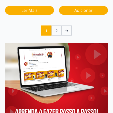
Ler Mais
Adicionar
1
2
→