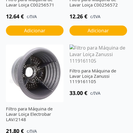
Lavar Loiça C00256571
Lavar Loiça C00256572
12.64
€
12.26
€
c/IVA
c/IVA
Adicionar
Adicionar
Filtro para Máquina de
Lavar Loiça Zanussi
1119161105
33.00
€
c/IVA
Filtro para Máquina de
Lavar Loiça Electrobar
LAV/2148
21.80
€
c/IVA