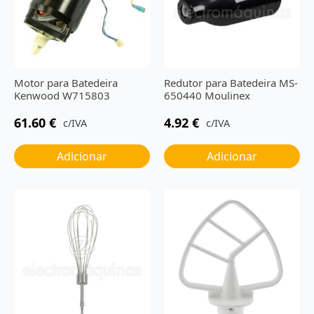
Motor para Batedeira
Redutor para Batedeira MS-
Kenwood W715803
650440 Moulinex
61.60
€
4.92
€
c/IVA
c/IVA
Adicionar
Adicionar