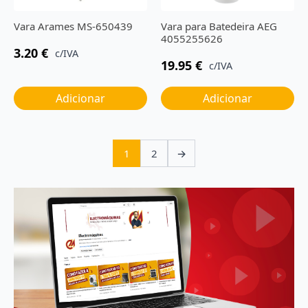
Vara Arames MS-650439
Vara para Batedeira AEG
4055255626
3.20
€
c/IVA
19.95
€
c/IVA
Adicionar
Adicionar
1
2
→