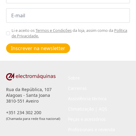
Email
*
Aceitar
Li e aceito os
Termos e Condições
da loja, assim como da
Política
de Privacidade.
Poiticas
de
Inscrever na newsletter
privacidade
*
Sobre
Carreiras
Rua da República, 107
Alagoas - Santa Joana
Assistência técnica
3810-551 Aveiro
Climatização | AQS
+351 234 302 200
(Chamada para rede fixa nacional)
Peças e acessórios
Profissionais e revenda