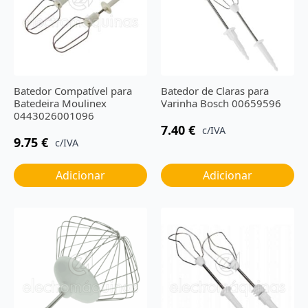
Batedor Compatível para
Batedor de Claras para
Batedeira Moulinex
Varinha Bosch 00659596
0443026001096
7.40
€
c/IVA
9.75
€
c/IVA
Adicionar
Adicionar