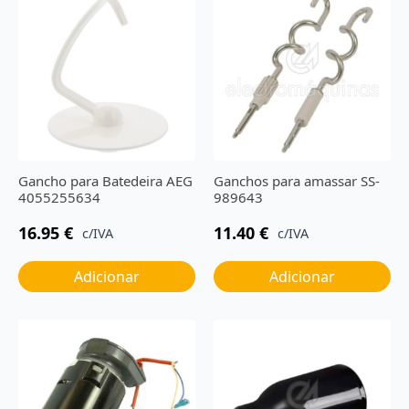
Gancho para Batedeira AEG
Ganchos para amassar SS-
4055255634
989643
16.95
€
11.40
€
c/IVA
c/IVA
Adicionar
Adicionar