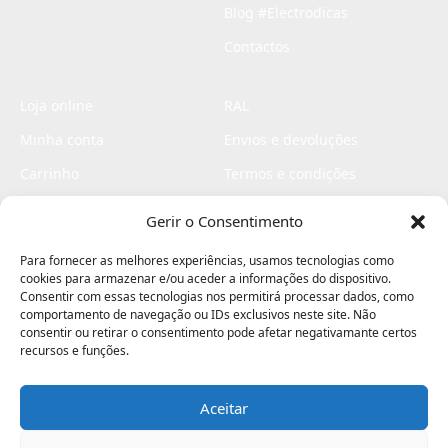
Blog #Electrodicas
Contactos
Loja online
RAL
Minha conta
Envios e devoluções
Carrinho
Termos e condições
Checkout
Politica de privacidade
Gerir o Consentimento
Profissionais
Livro de reclamações
Para fornecer as melhores experiências, usamos tecnologias como
Livro de elogios
cookies para armazenar e/ou aceder a informações do dispositivo.
Consentir com essas tecnologias nos permitirá processar dados, como
comportamento de navegação ou IDs exclusivos neste site. Não
consentir ou retirar o consentimento pode afetar negativamante certos
recursos e funções.
Aceitar
Electromaquinas ©2026