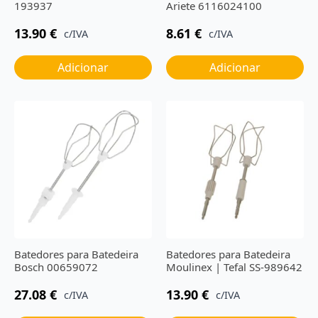
193937
Ariete ‎6116024100
13.90
€
8.61
€
c/IVA
c/IVA
Adicionar
Adicionar
Batedores para Batedeira
Batedores para Batedeira
Bosch 00659072
Moulinex | Tefal SS-989642
27.08
€
13.90
€
c/IVA
c/IVA