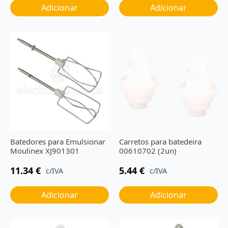
Adicionar
Adicionar
Batedores para Emulsionar
Carretos para batedeira
Moulinex XJ901301
00610702 (2un)
11.34
€
5.44
€
c/IVA
c/IVA
Adicionar
Adicionar