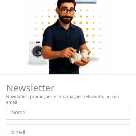
Newsletter
Novidades, promoções e informações relevante, no seu
email.
Nome
*
Email
*