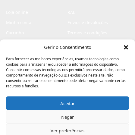
Loja online
RAL
Minha conta
Envios e devoluções
Carrinho
Termos e condições
Checkout
Politica de privacidade
Gerir o Consentimento
Profissionais
Livro de reclamações
Para fornecer as melhores experiências, usamos tecnologias como
Livro de elogios
cookies para armazenar e/ou aceder a informações do dispositivo.
Consentir com essas tecnologias nos permitirá processar dados, como
comportamento de navegação ou IDs exclusivos neste site. Não
consentir ou retirar o consentimento pode afetar negativamante certos
recursos e funções.
Aceitar
Electromaquinas ©2026
Criado por
contágio - agência criativa
Negar
Ver preferências