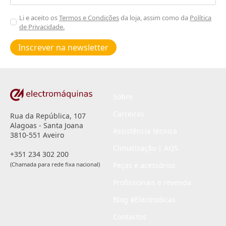
Aceitar
Li e aceito os
Termos e Condições
da loja, assim como da
Política
de Privacidade.
Poiticas
de
Inscrever na newsletter
privacidade
*
Sobre
Carreiras
Rua da República, 107
Alagoas - Santa Joana
Assistência técnica
3810-551 Aveiro
Climatização | AQS
+351 234 302 200
(Chamada para rede fixa nacional)
Peças e acessórios
Profissionais e revenda
Blog #Electrodicas
Contactos