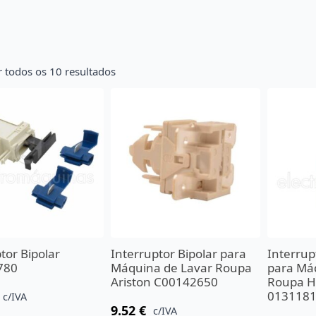
 todos os 10 resultados
tor Bipolar
Interruptor Bipolar para
Interrup
780
Máquina de Lavar Roupa
para Má
Ariston C00142650
Roupa H
013118
c/IVA
9.52
€
c/IVA