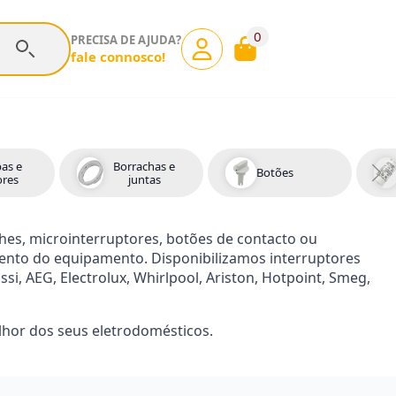
0
PRECISA DE AJUDA?
fale connosco!
as e
Borrachas e
Botões
res
juntas
es, microinterruptores, botões de contacto ou
mento do equipamento. Disponibilizamos interruptores
si, AEG, Electrolux, Whirlpool, Ariston, Hotpoint, Smeg,
lhor dos seus eletrodomésticos.