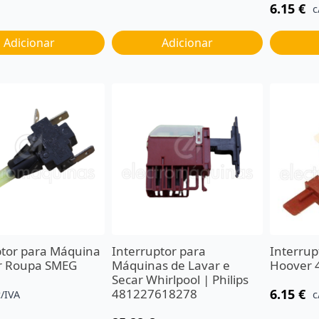
6.15
€
c
Adicionar
Adicionar
ptor para Máquina
Interruptor para
Interrup
r Roupa SMEG
Máquinas de Lavar e
Hoover 
Secar Whirlpool | Philips
481227618278
6.15
€
c/IVA
c