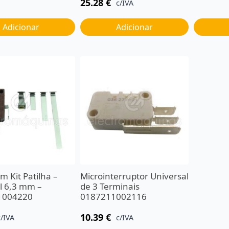
25.28
€
c/IVA
Adicionar
Adicionar
m Kit Patilha –
Microinterruptor Universal
l 6,3 mm –
de 3 Terminais
1004220
0187211002116
10.39
€
c/IVA
c/IVA