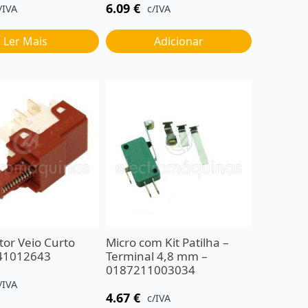
6.09
€
/IVA
c/IVA
Ler Mais
Adicionar
tor Veio Curto
Micro com Kit Patilha –
41012643
Terminal 4,8 mm –
0187211003034
/IVA
4.67
€
c/IVA