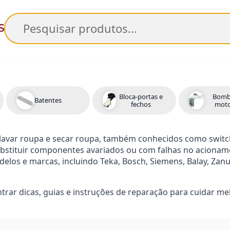
Pesquisar
Bloca-portas e
Bomb
Batentes
fechos
moto
lavar roupa e secar roupa, também conhecidos como switch
substituir componentes avariados ou com falhas no aciona
elos e marcas, incluindo Teka, Bosch, Siemens, Balay, Zanus
trar dicas, guias e instruções de reparação para cuidar me