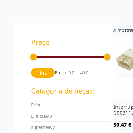
A mostrar
Preço
Preço mínimo
Preço máximo
Filtrar
Preço:
—
0 €
40 €
Categoria de peças:
Frágil
Interrup
C00311
Dimensão
30.47
€
superheavy