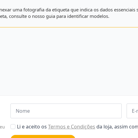
e anexar uma fotografia da etiqueta que indica os dados essencia
eta, consulte o nosso guia para identificar modelos.
Nome
Emai
*
*
Aceitar
Li e aceito os
Termos e Condições
da loja, assim c
seu
Poiticas