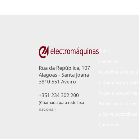
Sobre
Carreiras
Rua da República, 107
Assistência técnica
Alagoas - Santa Joana
3810-551 Aveiro
Climatização | AQS
Peças e acessórios
+351 234 302 200
(Chamada para rede fixa
Profissionais e rev
nacional)
Blog #Electrodicas
Contactos