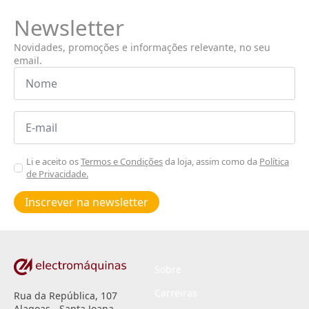
Newsletter
Novidades, promoções e informações relevante, no seu
email.
Nome
*
Email
*
Aceitar
Li e aceito os
Termos e Condições
da loja, assim como da
Política
de Privacidade.
Poiticas
de
Inscrever na newsletter
privacidade
*
Sobre
Carreiras
Rua da República, 107
Alagoas - Santa Joana