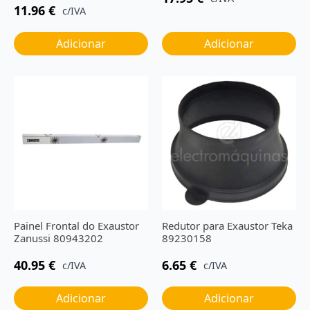
11.96
€
c/IVA
Adicionar
Adicionar
Painel Frontal do Exaustor
Redutor para Exaustor Teka
Zanussi 80943202
89230158
40.95
€
6.65
€
c/IVA
c/IVA
Adicionar
Adicionar