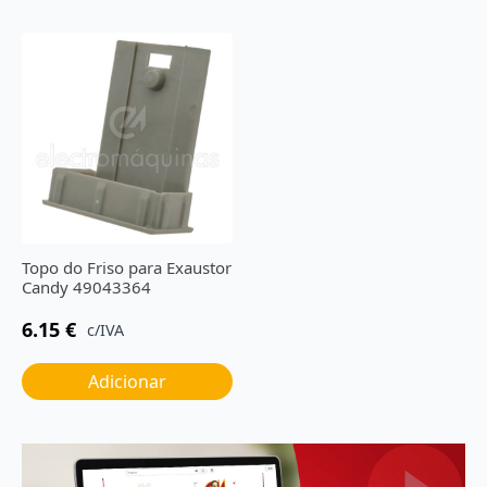
Topo do Friso para Exaustor
Candy 49043364
6.15
€
c/IVA
Adicionar