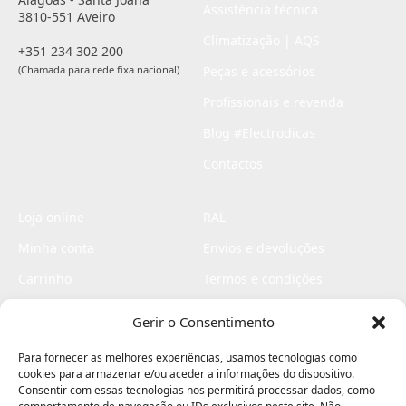
Assistência técnica
3810-551 Aveiro
Climatização | AQS
+351 234 302 200
(Chamada para rede fixa nacional)
Peças e acessórios
Profissionais e revenda
Blog #Electrodicas
Contactos
Loja online
RAL
Minha conta
Envios e devoluções
Carrinho
Termos e condições
Checkout
Politica de privacidade
Gerir o Consentimento
Profissionais
Livro de reclamações
Para fornecer as melhores experiências, usamos tecnologias como
Livro de elogios
cookies para armazenar e/ou aceder a informações do dispositivo.
Consentir com essas tecnologias nos permitirá processar dados, como