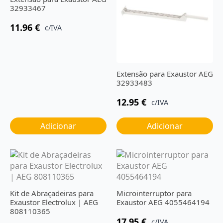
32933467
11.96
€
c/IVA
Extensão para Exaustor AEG
32933483
12.95
€
c/IVA
Adicionar
Adicionar
Kit de Abraçadeiras para
Microinterruptor para
Exaustor Electrolux | AEG
Exaustor AEG 4055464194
808110365
17.95
€
c/IVA