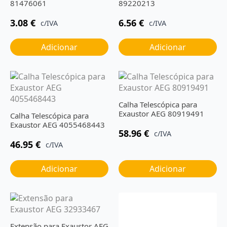
81476061
89220213
3.08
€
6.56
€
c/IVA
c/IVA
Adicionar
Adicionar
Calha Telescópica para
Exaustor AEG 80919491
Calha Telescópica para
Exaustor AEG 4055468443
58.96
€
c/IVA
46.95
€
c/IVA
Adicionar
Adicionar
Extensão para Exaustor AEG