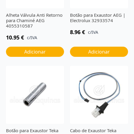
Alheta Válvula Anti Retorno
Botão para Exaustor AEG |
para Chaminé AEG
Electrolux 32933574
4055310587
8.96
€
c/IVA
10.95
€
c/IVA
Adicionar
Adicionar
Botão para Exaustor Teka
Cabo de Exaustor Teka