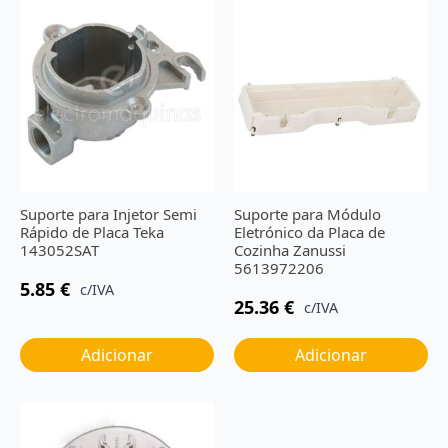
Suporte para Injetor Semi
Suporte para Módulo
Rápido de Placa Teka
Eletrónico da Placa de
143052SAT
Cozinha Zanussi
5613972206
5.85
€
c/IVA
25.36
€
c/IVA
Adicionar
Adicionar