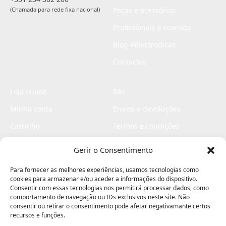
(Chamada para rede fixa nacional)
Peças e acessórios
Profissionais e revenda
Blog #Electrodicas
Contactos
Loja online
RAL
Minha conta
Envios e devoluções
Carrinho
Termos e condições
Checkout
Politica de privacidade
Gerir o Consentimento
Profissionais
Livro de reclamações
Para fornecer as melhores experiências, usamos tecnologias como
Livro de elogios
cookies para armazenar e/ou aceder a informações do dispositivo.
Consentir com essas tecnologias nos permitirá processar dados, como
comportamento de navegação ou IDs exclusivos neste site. Não
consentir ou retirar o consentimento pode afetar negativamante certos
recursos e funções.