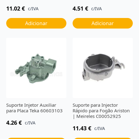
11.02
€
4.51
€
c/IVA
c/IVA
Adicionar
Adicionar
Suporte Injetor Auxiliar
Suporte para Injector
para Placa Teka 60603103
Rápido para Fogão Ariston
| Meireles C00052925
4.26
€
c/IVA
11.43
€
c/IVA