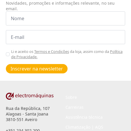
Novidades, promoções e informações relevante, no seu
email.
Nome
*
Email
*
Aceitar
Li e aceito os
Termos e Condições
da loja, assim como da
Política
de Privacidade.
Poiticas
de
Inscrever na newsletter
privacidade
*
Sobre
Carreiras
Rua da República, 107
Alagoas - Santa Joana
Assistência técnica
3810-551 Aveiro
Climatização | AQS
+351 234 302 200