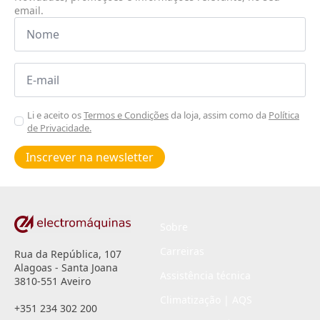
email.
Nome
*
Email
*
Aceitar
Li e aceito os
Termos e Condições
da loja, assim como da
Política
de Privacidade.
Poiticas
de
Inscrever na newsletter
privacidade
*
Sobre
Carreiras
Rua da República, 107
Alagoas - Santa Joana
Assistência técnica
3810-551 Aveiro
Climatização | AQS
+351 234 302 200