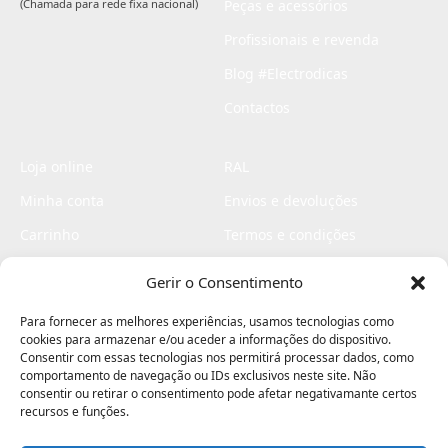
(Chamada para rede fixa nacional)
Peças e acessórios
Profissionais e revenda
Blog #Electrodicas
Contactos
Loja online
RAL
Minha conta
Envios e devoluções
Carrinho
Termos e condições
Checkout
Politica de privacidade
Gerir o Consentimento
Profissionais
Livro de reclamações
Para fornecer as melhores experiências, usamos tecnologias como
Livro de elogios
cookies para armazenar e/ou aceder a informações do dispositivo.
Consentir com essas tecnologias nos permitirá processar dados, como
comportamento de navegação ou IDs exclusivos neste site. Não
consentir ou retirar o consentimento pode afetar negativamante certos
recursos e funções.