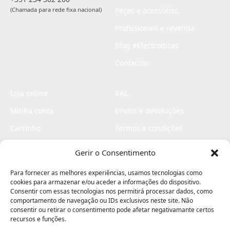
(Chamada para rede fixa nacional)
Peças e acessórios
Profissionais e revenda
Blog #Electrodicas
Contactos
Loja online
RAL
Minha conta
Envios e devoluções
Carrinho
Termos e condições
Checkout
Politica de privacidade
Gerir o Consentimento
Profissionais
Livro de reclamações
Para fornecer as melhores experiências, usamos tecnologias como
Livro de elogios
cookies para armazenar e/ou aceder a informações do dispositivo.
Consentir com essas tecnologias nos permitirá processar dados, como
comportamento de navegação ou IDs exclusivos neste site. Não
consentir ou retirar o consentimento pode afetar negativamante certos
recursos e funções.