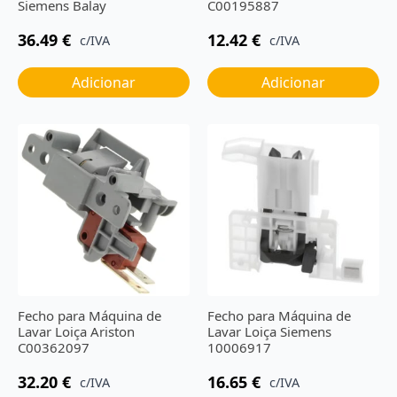
Siemens Balay
C00195887
36.49
€
12.42
€
c/IVA
c/IVA
Adicionar
Adicionar
Fecho para Máquina de
Fecho para Máquina de
Lavar Loiça Ariston
Lavar Loiça Siemens
C00362097
10006917
32.20
€
16.65
€
c/IVA
c/IVA