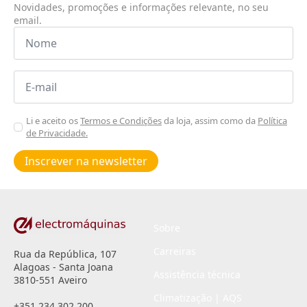
Novidades, promoções e informações relevante, no seu
email.
Nome
*
Email
*
Aceitar
Li e aceito os
Termos e Condições
da loja, assim como da
Política
de Privacidade.
Poiticas
de
Inscrever na newsletter
privacidade
*
Sobre
Carreiras
Rua da República, 107
Alagoas - Santa Joana
Assistência técnica
3810-551 Aveiro
Climatização | AQS
+351 234 302 200