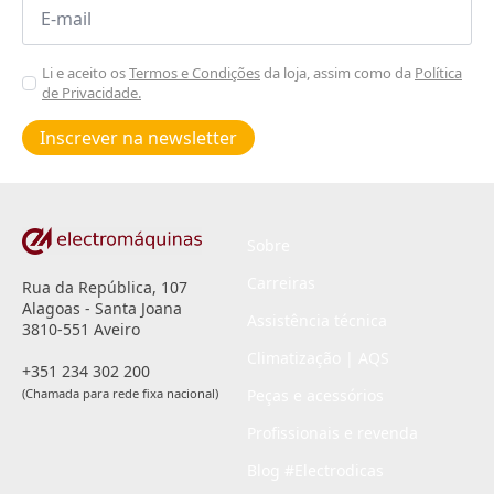
Email
*
Aceitar
Li e aceito os
Termos e Condições
da loja, assim como da
Política
de Privacidade.
Poiticas
de
Inscrever na newsletter
privacidade
*
Sobre
Carreiras
Rua da República, 107
Alagoas - Santa Joana
Assistência técnica
3810-551 Aveiro
Climatização | AQS
+351 234 302 200
(Chamada para rede fixa nacional)
Peças e acessórios
Profissionais e revenda
Blog #Electrodicas