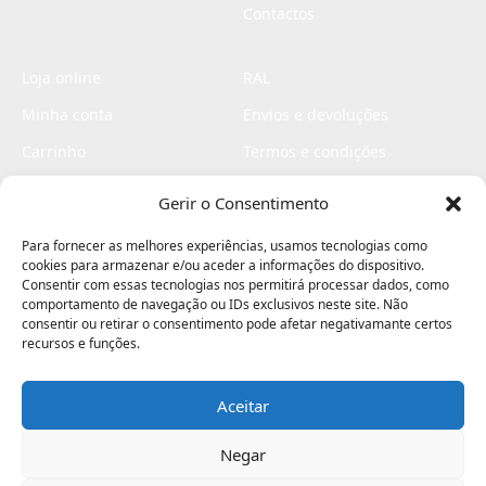
Contactos
Loja online
RAL
Minha conta
Envios e devoluções
Carrinho
Termos e condições
Checkout
Politica de privacidade
Gerir o Consentimento
Profissionais
Livro de reclamações
Para fornecer as melhores experiências, usamos tecnologias como
Livro de elogios
cookies para armazenar e/ou aceder a informações do dispositivo.
Consentir com essas tecnologias nos permitirá processar dados, como
comportamento de navegação ou IDs exclusivos neste site. Não
consentir ou retirar o consentimento pode afetar negativamante certos
recursos e funções.
Aceitar
Electromaquinas ©2026
Criado por
contágio - agência criativa
Negar