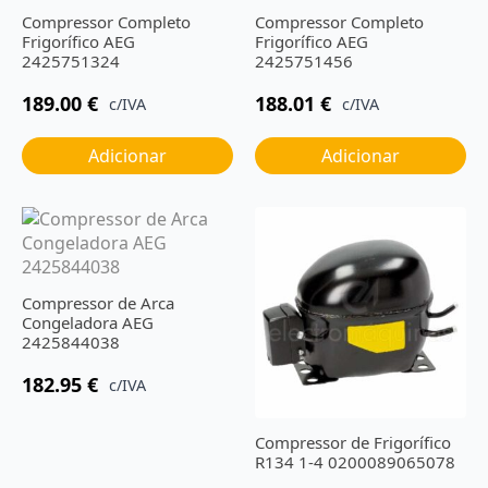
Compressor Completo
Compressor Completo
Frigorífico AEG
Frigorífico AEG
2425751324
2425751456
189.00
€
188.01
€
c/IVA
c/IVA
Adicionar
Adicionar
Compressor de Arca
Congeladora AEG
2425844038
182.95
€
c/IVA
Compressor de Frigorífico
R134 1-4 0200089065078