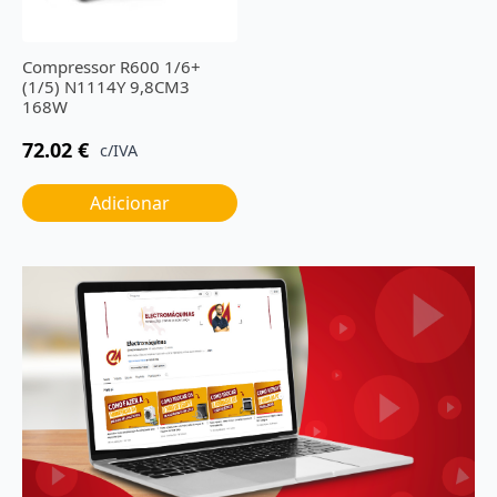
Compressor R600 1/6+
(1/5) N1114Y 9,8CM3
168W
72.02
€
c/IVA
Adicionar