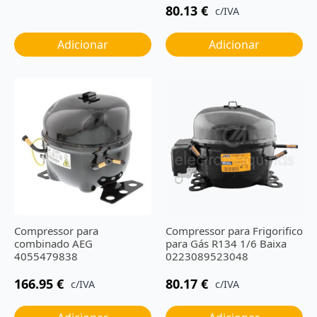
80.13
€
c/IVA
Adicionar
Adicionar
Compressor para
Compressor para Frigorifico
combinado AEG
para Gás R134 1/6 Baixa
4055479838
0223089523048
166.95
€
80.17
€
c/IVA
c/IVA