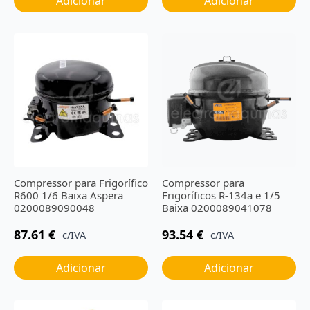
Adicionar
Adicionar
Compressor para Frigorífico
Compressor para
R600 1/6 Baixa Aspera
Frigoríficos R-134a e 1/5
0200089090048
Baixa 0200089041078
87.61
€
93.54
€
c/IVA
c/IVA
Adicionar
Adicionar