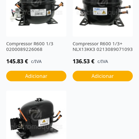
Compressor R600 1/3
Compressor R600 1/3+
0200089226068
NLX13KK3 0213089071093
145.83
€
136.53
€
c/IVA
c/IVA
Adicionar
Adicionar