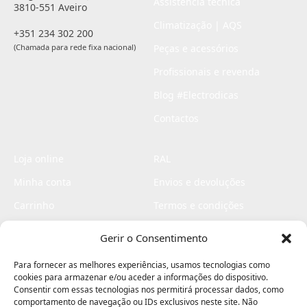
Assistência técnica
3810-551 Aveiro
Climatização | AQS
+351 234 302 200
(Chamada para rede fixa nacional)
Peças e acessórios
Profissionais e revenda
Blog #Electrodicas
Contactos
Loja online
RAL
Minha conta
Envios e devoluções
Carrinho
Termos e condições
Checkout
Politica de privacidade
Gerir o Consentimento
Profissionais
Livro de reclamações
Para fornecer as melhores experiências, usamos tecnologias como
Livro de elogios
cookies para armazenar e/ou aceder a informações do dispositivo.
Consentir com essas tecnologias nos permitirá processar dados, como
comportamento de navegação ou IDs exclusivos neste site. Não