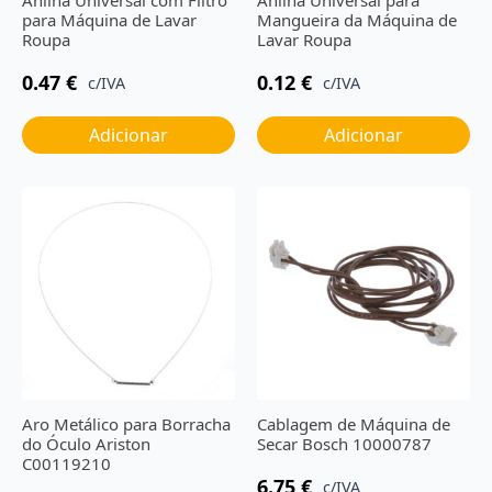
para Máquina de Lavar
Mangueira da Máquina de
Roupa
Lavar Roupa
0.47
€
0.12
€
c/IVA
c/IVA
Adicionar
Adicionar
Aro Metálico para Borracha
Cablagem de Máquina de
do Óculo Ariston
Secar Bosch 10000787
C00119210
6.75
€
c/IVA