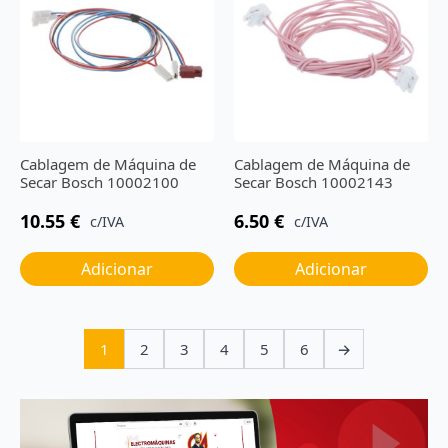
Cablagem de Máquina de
Cablagem de Máquina de
Secar Bosch 10002100
Secar Bosch 10002143
10.55
€
6.50
€
c/IVA
c/IVA
Adicionar
Adicionar
1
2
3
4
5
6
→