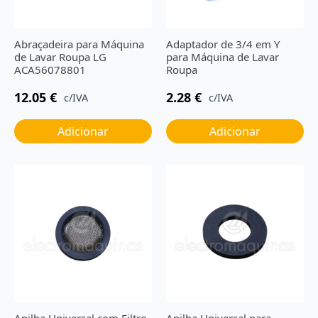
Abraçadeira para Máquina
Adaptador de 3/4 em Y
de Lavar Roupa LG
para Máquina de Lavar
ACA56078801
Roupa
12.05
€
2.28
€
c/IVA
c/IVA
Adicionar
Adicionar
Anilha Universal com Filtro
Anilha Universal para