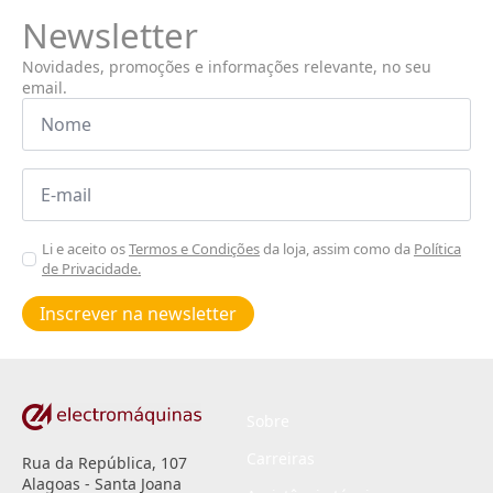
Newsletter
Novidades, promoções e informações relevante, no seu
email.
Nome
*
Email
*
Aceitar
Li e aceito os
Termos e Condições
da loja, assim como da
Política
de Privacidade.
Poiticas
de
Inscrever na newsletter
privacidade
*
Sobre
Carreiras
Rua da República, 107
Alagoas - Santa Joana