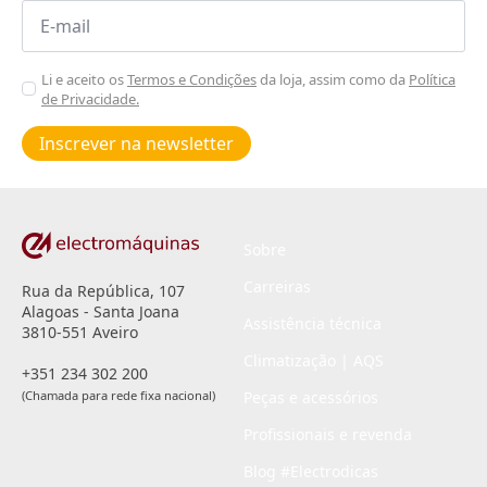
Email
*
Aceitar
Li e aceito os
Termos e Condições
da loja, assim como da
Política
de Privacidade.
Poiticas
de
Inscrever na newsletter
privacidade
*
Sobre
Carreiras
Rua da República, 107
Alagoas - Santa Joana
Assistência técnica
3810-551 Aveiro
Climatização | AQS
+351 234 302 200
(Chamada para rede fixa nacional)
Peças e acessórios
Profissionais e revenda
Blog #Electrodicas