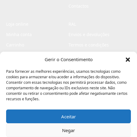
Contactos
Loja online
RAL
Minha conta
Envios e devoluções
Carrinho
Termos e condições
Checkout
Politica de privacidade
Gerir o Consentimento
Profissionais
Livro de reclamações
Para fornecer as melhores experiências, usamos tecnologias como
Livro de elogios
cookies para armazenar e/ou aceder a informações do dispositivo.
Consentir com essas tecnologias nos permitirá processar dados, como
comportamento de navegação ou IDs exclusivos neste site. Não
consentir ou retirar o consentimento pode afetar negativamante certos
recursos e funções.
Aceitar
Electromaquinas ©2026
Criado por
contágio - agência criativa
Negar