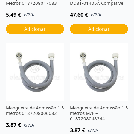
Metros 0187208017083
DD81-01405A Compatível
5.49
€
47.60
€
c/IVA
c/IVA
Adicionar
Adicionar
Mangueira de Admissão 1.5
Mangueira de Admissão 1.5
metros 0187208006082
metros M/F –
0187208048344
3.87
€
c/IVA
3.87
€
c/IVA