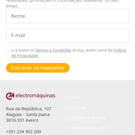
Novidades, promoções e informações relevante, no seu
email.
Nome
*
Email
*
Aceitar
Li e aceito os
Termos e Condições
da loja, assim como da
Política
de Privacidade.
Poiticas
de
Inscrever na newsletter
privacidade
*
Sobre
Carreiras
Rua da República, 107
Alagoas - Santa Joana
Assistência técnica
3810-551 Aveiro
Climatização | AQS
+351 234 302 200