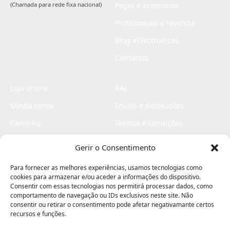
(Chamada para rede fixa nacional)
Peças e acessórios
Profissionais e revenda
Blog #Electrodicas
Contactos
Loja online
RAL
Minha conta
Envios e devoluções
Carrinho
Termos e condições
Checkout
Politica de privacidade
Gerir o Consentimento
Profissionais
Livro de reclamações
Para fornecer as melhores experiências, usamos tecnologias como
Livro de elogios
cookies para armazenar e/ou aceder a informações do dispositivo.
Consentir com essas tecnologias nos permitirá processar dados, como
comportamento de navegação ou IDs exclusivos neste site. Não
consentir ou retirar o consentimento pode afetar negativamante certos
recursos e funções.