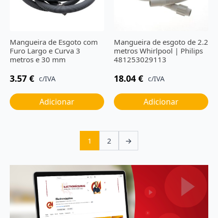
Mangueira de Esgoto com
Mangueira de esgoto de 2.2
Furo Largo e Curva 3
metros Whirlpool | Philips
metros e 30 mm
481253029113
3.57
€
18.04
€
c/IVA
c/IVA
Adicionar
Adicionar
1
2
→