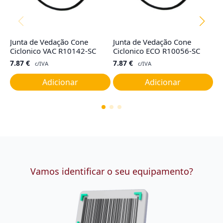
Junta de Vedação Cone
Junta de Vedação Cone
F
Ciclonico VAC R10142-SC
Ciclonico ECO R10056-SC
M
7.87
€
7.87
€
8
c/IVA
c/IVA
Adicionar
Adicionar
Vamos identificar o seu equipamento?