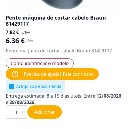
Pente máquina de cortar cabelo Braun
81429117
7.82
€
c/IVA
6.36
€
s/IVA
Pente máquina de cortar cabelo Braun 81429117
Como identificar o modelo
Precisa de ajuda? Fale connosco
Artigo sob encomenda
Entrega estimada: 8 a 15 dias úteis. Entre
12/08/2026
e
28/08/2026
.
Quantidade
de
Adicionar
Pente
máquina
de
cortar