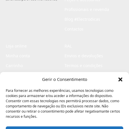
Profissionais e revenda
Blog #Electrodicas
Contactos
Loja online
RAL
Minha conta
Envios e devoluções
Carrinho
Termos e condições
Checkout
Politica de privacidade
Gerir o Consentimento
Profissionais
Livro de reclamações
Para fornecer as melhores experiências, usamos tecnologias como
Livro de elogios
cookies para armazenar e/ou aceder a informações do dispositivo.
Consentir com essas tecnologias nos permitirá processar dados, como
comportamento de navegação ou IDs exclusivos neste site. Não
consentir ou retirar o consentimento pode afetar negativamante certos
recursos e funções.