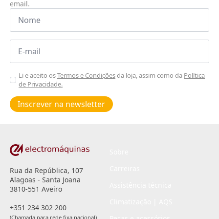
email.
Nome
*
Email
*
Aceitar
Li e aceito os
Termos e Condições
da loja, assim como da
Política
de Privacidade.
Poiticas
de
Inscrever na newsletter
privacidade
*
Sobre
Carreiras
Rua da República, 107
Alagoas - Santa Joana
Assistência técnica
3810-551 Aveiro
Climatização | AQS
+351 234 302 200
(Chamada para rede fixa nacional)
Peças e acessórios