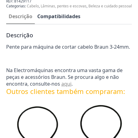
REF:
81429117
cabelo
Categorias:
Cabelo
,
Lâminas, pentes e escovas
,
Beleza e cuidado pessoal
Braun
81429117
Descrição
Compatibilidades
Descrição
Pente para máquina de cortar cabelo Braun 3-24mm.
Na Electromáquinas encontra uma vasta gama de
peças e acessórios Braun. Se procura algo e não
encontra, consulte-nos
aqui
.
Outros clientes também compraram: