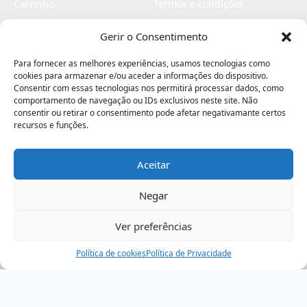
Carrinho
Termos e condições
Checkout
Politica de privacidade
Gerir o Consentimento
Profissionais
Livro de reclamações
Para fornecer as melhores experiências, usamos tecnologias como
Livro de elogios
cookies para armazenar e/ou aceder a informações do dispositivo.
Consentir com essas tecnologias nos permitirá processar dados, como
comportamento de navegação ou IDs exclusivos neste site. Não
consentir ou retirar o consentimento pode afetar negativamante certos
recursos e funções.
Aceitar
Electromaquinas ©2026
Criado por
contágio - agência criativa
Negar
Ver preferências
Procurar
Política de cookies
Assistência
Política de Privacidade
Ajuda
Minha Conta
Passo
de
,