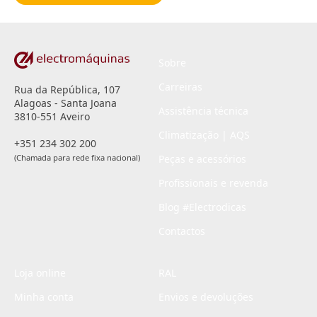
*
Sobre
Carreiras
Rua da República, 107
Alagoas - Santa Joana
Assistência técnica
3810-551 Aveiro
Climatização | AQS
+351 234 302 200
(Chamada para rede fixa nacional)
Peças e acessórios
Profissionais e revenda
Blog #Electrodicas
Contactos
Loja online
RAL
Minha conta
Envios e devoluções