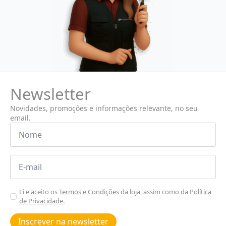
Newsletter
Novidades, promoções e informações relevante, no seu
email.
Nome
*
Email
*
Aceitar
Li e aceito os
Termos e Condições
da loja, assim como da
Política
de Privacidade.
Poiticas
de
Inscrever na newsletter
privacidade