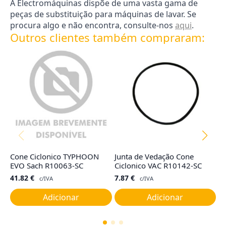
A Electromáquinas dispõe de uma vasta gama de
peças de substituição para máquinas de lavar. Se
procura algo e não encontra, consulte-nos
aqui
.
Outros clientes também compraram:
Cone Ciclonico TYPHOON
Junta de Vedação Cone
F
EVO Sach R10063-SC
Ciclonico VAC R10142-SC
M
41.82
€
7.87
€
8
c/IVA
c/IVA
Adicionar
Adicionar